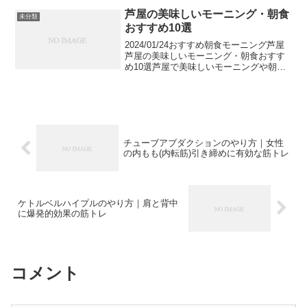
使えば、使い心地が良いだけでなく「大
芦屋の美味しいモーニング・朝食
未分類
人なオシャレ」...
おすすめ10選
2024/01/24おすすめ朝食モーニング芦屋
芦屋の美味しいモーニング・朝食おすす
め10選芦屋で美味しいモーニングや朝食
のおすすめをご紹介します。仕事の前や
朝活、遅めに起きた休日に、せっかく朝
食を食べるのなら美味しいものを選びた
いところです...
チューブアブダクションのやり方｜女性
の内もも(内転筋)引き締めに有効な筋トレ
ケトルベルハイプルのやり方｜肩と背中
に爆発的効果の筋トレ
コメント