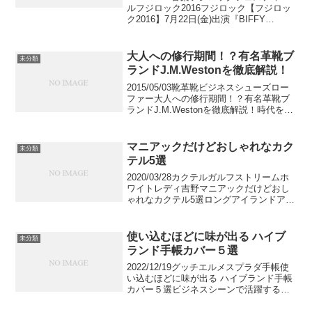
ルフジロック2016フジロック【フジロッ
ク2016】7月22日(金)出演『BIFFY
CLYRO ビッフィ・クライロ(スコットラ
ンド)』おすすめ代表曲5選今年で第20回
目となる「フジロックフェス...
大人への修行期間！？有名革靴ブ
未分類
ランドJ.M.Westonを徹底解説！
2015/05/03靴革靴ビジネスシューズロー
ファー大人への修行期間！？有名革靴ブ
ランドJ.M.Westonを徹底解説！時代を感
じさせないエレガンスな靴。J.M.Weston
の靴は時代を選ばないそんな上品な靴が
揃っています。シンプルでクラシ...
マニアックだけどおしゃれなカク
未分類
テル5選
2020/03/28カクテルガルフストリームホ
ワイトレディ吉野マニアックだけどおし
ゃれなカクテル5選ロングアイランドアイ
スティ、ミモザ、テキーラサンライズな
ど、オシャレで素敵なカクテルはご存知
の方も多いのではないでしょうか。今回
使い込むほどに味が出る ハイブ
未分類
はそんな有名...
ランド手帳カバー５選
2022/12/19グッチエルメスプラダ手帳使
い込むほどに味が出る ハイブランド手帳
カバー５選ビジネスシーンで活躍する
「システム手帳」。ヴィトンやグッチな
どの人気のハイブランドの手帳カバーを