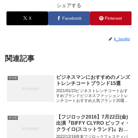
シェアする
X
Facebook
Pinterest
k_tsujito
関連記事
ビジネスマンにおすすめのメンズ
未分類
トレンチコートブランド15選
2021/01/23ビジネストレンチコートおす
すめブランドビジネスファッショントレ
ンチコートおすすめ人気ブランド20選
【ビジネスにも】ビジネスからカジュア
ルまで幅広く活躍するトレンチコート
は、今やメンズの定番アウターになって
【フジロック2016】7月22日(金)
未分類
います。クラシカ...
出演『BIFFY CLYRO ビッフィ・
クライロ(スコットランド)』おす
すめ代表曲5選
2022/12/19音楽フジロックフェスティバ