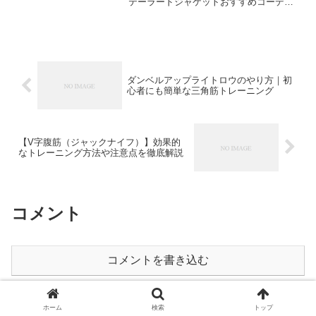
テーラードジャケットおすすめコーディ
ネート！色別おすすめ着こなしビジネス
からカジュアルまで着こなせる、ジャケ
ットはメンズの定番アイテム。今回は
黒・ネイビー・グ...
ダンベルアップライトロウのやり方｜初
心者にも簡単な三角筋トレーニング
【V字腹筋（ジャックナイフ）】効果的
なトレーニング方法や注意点を徹底解説
コメント
コメントを書き込む
ホーム
未分類
ホーム
検索
トップ