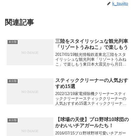
k_tsujito
関連記事
三陸をスタイリッシュな観光列車
未分類
「リゾートうみねこ」で楽しもう
2017/01/19観光情報鉄道東北三陸をスタ
イリッシュな観光列車「リゾートうみね
こ」で楽しもう東日本大震災から月日は
経ち、三陸も震災から立ち直りつつあり
ます。もちろん、観光面でも再び賑わい
を取り戻しています。今回は、そのよう
スティッククリーナーの人気おす
未分類
な三陸を満喫で...
すめ15選
2022/12/19家電掃除機クリーナースティ
ッククリーナースティッククリーナーの
人気おすすめ15選スティッククリーナー
のおすすめ人気モデル15選をご紹介しま
す。今キャニスタータイプの掃除機を使
っている人の多くが、次はスティックク
【球場の天使】プロ野球10球団の
未分類
リーナーを...
かわいいチアガールたち！
2016/07/15プロ野球野球可愛いチアガー