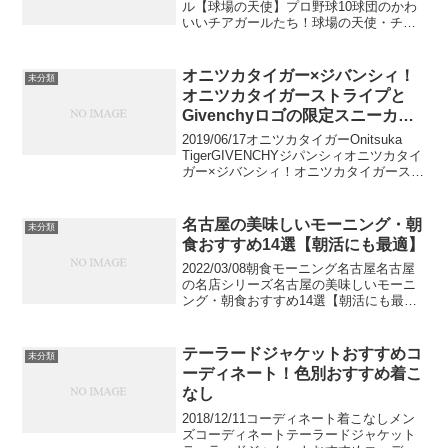
ル【球場の天使】プロ野球10球団のかわ
いいチアガールたち！球場の天使・チア
ガール。楽しそうに笑顔で踊っている彼
女たちを見ると、選手だけでなく、観客
も元気をもらえます！そこで今回は、プ
オニツカタイガー×ジバンシィ！
未分類
ロ野球10球...
オニツカタイガーストライプと
Givenchyロゴの限定スニーカー
発売
2019/06/17オニツカタイガーOnitsuka
TigerGIVENCHYジパンシィオニツカタイ
ガー×ジバンシィ！オニツカタイガースト
ライプとGivenchyロゴの限定スニーカー
発売オニツカタイガー×ジバンシィのコラ
ボの限定スニーカー...
名古屋の美味しいモーニング・朝
未分類
食おすすめ14選【朝活にも最適】
2022/03/08朝食モーニング名古屋名古屋
の名店シリーズ名古屋の美味しいモーニ
ング・朝食おすすめ14選【朝活にも最
適】名古屋のモーニングはとても豪華。
ドリンク料金でパン食べ放題のバイキン
グがついてきたり、小倉トーストがセッ
テーラードジャケットおすすめコ
未分類
トになったりと...
ーディネート！色別おすすめ着こ
なし
2018/12/11コーディネート着こなしメン
ズコーディネートテーラードジャケット