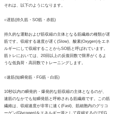
それは、以下のようになります。
○遅筋(持久筋・SO筋・赤筋)
持久的な運動および筋収縮の主体となる筋繊維の種類が遅
筋です。収縮する速度が遅く(Slow)、酸素(Oxygen)をエネ
ルギーにして収縮することからSO筋と呼ばれています。
筋トレにおいては、20回以上の反復回数で限界がくるよ
うな低負荷・高回数でトレーニングします。
○速筋(短瞬発筋・FG筋・白筋)
10秒以内の瞬発的・爆発的な筋収縮の主体となるのが、
速筋のなかでも短瞬発筋と呼称される筋繊維です。この筋
繊維は、収縮速度が非常に速く(Fast)、筋細胞内のグリコ
ーゲン(Glycogen)をエネルギー源として収縮するのでFG