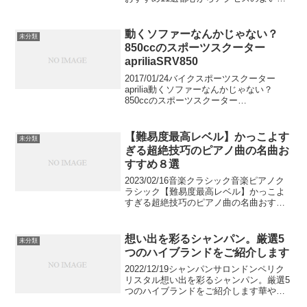
帰り旅行地として人気を集めている三
崎・城ヶ島。今回はそんな三崎・城ヶ島
でおすすめのおいしいモーニングをご紹
動くソファーなんかじゃない？
未分類
介します。えび...
850ccのスポーツスクーター
apriliaSRV850
2017/01/24バイクスポーツスクーター
aprilia動くソファーなんかじゃない？
850ccのスポーツスクーター
apriliaSRV850850ccのスーパースポーツ
スクーターをご存知ですか？この記事で
紹介するのはSRV850スクーター...
【難易度最高レベル】かっこよす
未分類
ぎる超絶技巧のピアノ曲の名曲お
すすめ８選
2023/02/16音楽クラシック音楽ピアノク
ラシック【難易度最高レベル】かっこよ
すぎる超絶技巧のピアノ曲の名曲おすす
め８選今回は、クラシック音楽の中でも
特に技術の問われる超絶技巧曲について
ご紹介します。超絶技巧曲とは、簡単に
想い出を彩るシャンパン。厳選5
未分類
いってしまえば...
つのハイブランドをご紹介します
2022/12/19シャンパンサロンドンペリク
リスタル想い出を彩るシャンパン。厳選5
つのハイブランドをご紹介します華やか
なパーティーシーンで提供されることの