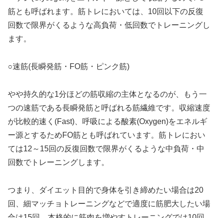
筋とも呼ばれます。筋トレにおいては、10回以下の反復
回数で限界がくるような高負荷・低回数でトレーニングし
ます。
○速筋(長瞬発筋・FO筋・ピンク筋)
やや持久的な1分ほどの筋収縮の主体となるのが、もう一
つの速筋である長瞬発筋と呼ばれる筋繊維です。収縮速度
が比較的速く(Fast)、呼吸による酸素(Oxygen)をエネルギ
ー源とするためFO筋とも呼ばれています。筋トレにおい
ては12～15回の反復回数で限界がくるような中負荷・中
回数でトレーニングします。
つまり、ダイエット目的で身体を引き締めたい場合は20
回、細マッチョトレーニングなどで適度に筋肥大したい場
合は15回、本格的に筋肉を増やすトレーニングでは10回