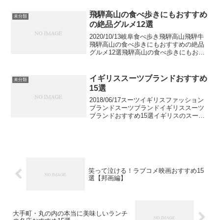
多いシャンパンですが、そこにはランク
が存在します。中でもおいしいとされる
飛騨高山の食べ歩きにもおすすめ
未分類
ものの一部を...
の絶品グルメ12選
2020/10/13岐阜食べ歩き飛騨高山飛騨牛
飛騨高山の食べ歩きにもおすすめの絶品
グルメ12選飛騨高山の食べ歩きにもおす
すめの絶品グルメ12選をご紹介します。
岐阜県が誇る飛騨牛の他、飛騨高山固有
の食材や味付けを楽しめるお店を多く選
イギリススーツブランドおすすめ
未分類
びました。...
15選
2018/06/17スーツイギリスファッション
ブランドスーツブランドイギリススーツ
ブランドおすすめ15選イギリスのスーツ
といえば、ブリティッシュスタイルとし
て有名で数多くの魅力的なスーツブラン
ドが存在しています。特徴からイタリア
ンテイストと...
笑って泣ける！ラブコメ映画おすすめ15
選【邦画編】
大手町・丸の内の本当に美味しいランチ