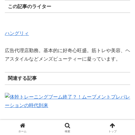
この記事のライター
ハングリィ
広告代理店勤務。基本的に好奇心旺盛。筋トレや美容、ヘ
アスタイルなどメンズビューティーに凝っています。
関連する記事
体幹トレーニングブーム終了？！ムーブメントプレパレー
ションの時代到来
ホーム
検索
トップ