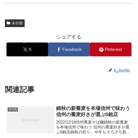
未分類
シェアする
X
Facebook
Pinterest
k_tsujito
関連記事
錦秋の新蕎麦を本場信州で味わう
未分類
信州の蕎麦好きが選ぶ6銘店
2022/12/19信州蕎麦そば麺錦秋の新蕎麦
を本場信州で味わう 信州の蕎麦好きが選
ぶ6銘店錦秋の折り、今年もそろそろ新蕎
麦の季節です。7年に1度の御開帳も終わ