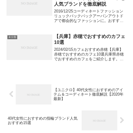
人気ブランドを徹底解説
2016/12/25コーディネートファッション
リュックバックパックアーバンアウトド
アで都会的なファッションに。おすすめ
コーデと人気ブランドを徹底解説シンプ
ルな服装でオシャレを楽しむ「ノームコ
ア」にかわってトレンドを作っているの
【兵庫】赤穂でおすすめのカフェ
未分類
がスポーティー...
10選
2024/02/15カフェおすすめ赤穂【兵庫】
赤穂でおすすめのカフェ10選兵庫県赤穂
でおすすめのカフェをご紹介します。山
と海に囲まれた赤穂は自然豊かな街とし
て有名です。そんな赤穂では目の前が海
という絶景テラスがあるカフェや、昔な
がらの街並み...
【ユニクロ】40代女性におすすめのアイ
テム＆コーディネート徹底解説【2020年
最新】
40代女性におすすめの指輪ブランド人気
おすすめ15選