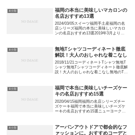
り落ち着きを取り戻した善光寺界隈、そ
してパワースポットとしても人気の戸隠
福岡の本当に美味しいマカロンの
未分類
エリア。...
名店おすすめ13選
2024/03/05スイーツ福岡手土産福岡の名
店シリーズ福岡の本当に美味しいマカロ
ンの名店おすすめ13選2019年3月より通
年販売を開始したホテルオークラ博多の
「博多マカロン『粋』」が博多土産の新
定番商品として話題を集めています。さ
無地Tシャツコーディネート徹底
未分類
らに福岡...
解説！大人のおしゃれな着こなし
2018/11/21コーディネートTシャツ無地T
シャツ無地Tシャツコーディネート徹底解
説！大人のおしゃれな着こなし無地のTシ
ャツを使った大人のおしゃれな着こなし
を紹介します。Tシャツを一枚で着こなす
コツからインナーとして使う場合まで
福岡で本当に美味しいチーズケー
未分類
様々な種...
キの名店おすすめ15選
2020/04/15福岡福岡の名店シリーズチー
ズケーキ福岡で本当に美味しいチーズケ
ーキの名店おすすめ15選ニューヨークチ
ーズケーキやレアチーズ、ベイクドにス
フレ、今人気のバスクチーズケーキまで
様々な種類があるのに、そのどれもが子
アーバンアウトドアで都会的なフ
未分類
供から大人ま...
ァッションに。おすすめコーデと