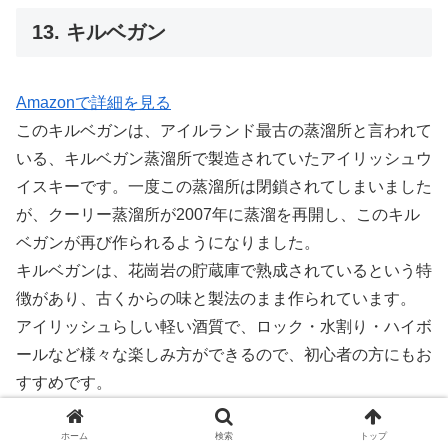
13. キルベガン
Amazonで詳細を見る
このキルベガンは、アイルランド最古の蒸溜所と言われて
いる、キルベガン蒸溜所で製造されていたアイリッシュウ
イスキーです。一度この蒸溜所は閉鎖されてしまいました
が、クーリー蒸溜所が2007年に蒸溜を再開し、このキル
ベガンが再び作られるようになりました。
キルベガンは、花崗岩の貯蔵庫で熟成されているという特
徴があり、古くからの味と製法のまま作られています。
アイリッシュらしい軽い酒質で、ロック・水割り・ハイボ
ールなど様々な楽しみ方ができるので、初心者の方にもお
すすめです。
■蒸溜所：クーリー蒸溜所
ホーム
検索
トップ