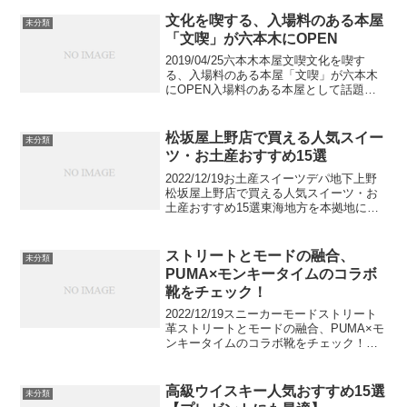
店が多くあります。梅酒に特化したコン
セプト居酒屋から日本酒バー、様々な種
文化を喫する、入場料のある本屋
未分類
類のお酒をそ...
「文喫」が六本木にOPEN
2019/04/25六本木本屋文喫文化を喫す
る、入場料のある本屋「文喫」が六本木
にOPEN入場料のある本屋として話題の
「文喫(ぶんきつ)」が六本木オープン！本
と出会うための本屋として話題の「文
喫」とはどんなお店なのか？その魅力を
松坂屋上野店で買える人気スイー
未分類
お伝えします...
ツ・お土産おすすめ15選
2022/12/19お土産スイーツデパ地下上野
松坂屋上野店で買える人気スイーツ・お
土産おすすめ15選東海地方を本拠地に置
く老舗百貨店として名を馳せる松坂屋。
上野店は関東では唯一の店舗です。江戸
時代から東京と共に歩んできた老舗百貨
ストリートとモードの融合、
未分類
店の食品売り...
PUMA×モンキータイムのコラボ
靴をチェック！
2022/12/19スニーカーモードストリート
革ストリートとモードの融合、PUMA×モ
ンキータイムのコラボ靴をチェック！多
くのスニーカーブランドや新作アイテム
が出る中、人と差をつけられる、個性あ
る恰好いいスニーカーを履きたいですよ
高級ウイスキー人気おすすめ15選
未分類
ね。そんな...