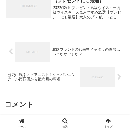
【プレゼントにも最適】
2022/12/19プレゼント高級ウイスキー高
級ウイスキー人気おすすめ15選【プレゼ
ントにも最適】大人のプレゼントとし
て、ウイスキーは非常におすすめです。
しかし、ウイスキーには高級なものから
安いものまであらゆる種類があり、どれ
を選べばいいか...
北欧ブランドの代表格イッタラの食器は
いっかがですか？
歴史に残る大ピアニスト！ショパンコン
クール第四回から第六回の覇者
コメント
コメントを書き込む
ホーム
検索
トップ