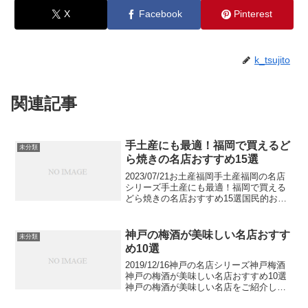
X
Facebook
Pinterest
k_tsujito
関連記事
手土産にも最適！福岡で買えるど
未分類
ら焼きの名店おすすめ15選
2023/07/21お土産福岡手土産福岡の名店
シリーズ手土産にも最適！福岡で買える
どら焼きの名店おすすめ15選国民的お菓
子でありながら、お店によって様々なカ
ラーがあり、誰しもがついつい食べたく
なる”どら焼き”。東京では手土産の定番
神戸の梅酒が美味しい名店おすす
未分類
で、ほんの...
め10選
2019/12/16神戸の名店シリーズ神戸梅酒
神戸の梅酒が美味しい名店おすすめ10選
神戸の梅酒が美味しい名店をご紹介しま
す。神戸には梅酒が美味しいと話題の名