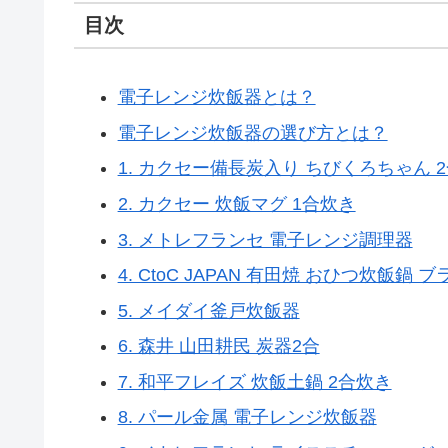
目次
電子レンジ炊飯器とは？
電子レンジ炊飯器の選び方とは？
1. カクセー備長炭入り ちびくろちゃん 
2. カクセー 炊飯マグ 1合炊き
3. メトレフランセ 電子レンジ調理器
4. CtoC JAPAN 有田焼 おひつ炊飯鍋 ブ
5. メイダイ釜戸炊飯器
6. 森井 山田耕民 炭器2合
7. 和平フレイズ 炊飯土鍋 2合炊き
8. パール金属 電子レンジ炊飯器