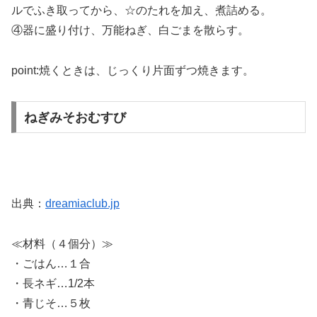
ルでふき取ってから、☆のたれを加え、煮詰める。
④器に盛り付け、万能ねぎ、白ごまを散らす。
point:焼くときは、じっくり片面ずつ焼きます。
ねぎみそおむすび
出典：
dreamiaclub.jp
≪材料（４個分）≫
・ごはん…１合
・長ネギ…1/2本
・青じそ…５枚