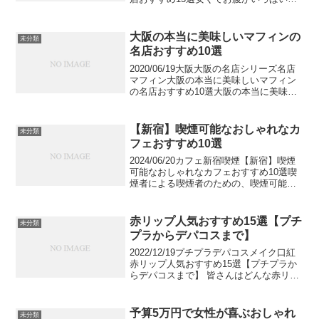
なる焼きそば。その一方でB1グランプリ
の上位に頻繁に顔を出すなど、様々なア
レンジが可能です。せっかくならカップ
大阪の本当に美味しいマフィンの
未分類
焼きそば...
名店おすすめ10選
2020/06/19大阪大阪の名店シリーズ名店
マフィン大阪の本当に美味しいマフィン
の名店おすすめ10選大阪の本当に美味し
いマフィンの名店をご紹介します。こん
がりと焼き上げたマフィンは素朴ながら
も奥深く、人気の高い焼き菓子です。マ
【新宿】喫煙可能なおしゃれなカ
未分類
フィンの専門...
フェおすすめ10選
2024/06/20カフェ新宿喫煙【新宿】喫煙
可能なおしゃれなカフェおすすめ10選喫
煙者による喫煙者のための、喫煙可能な
お洒落カフェ紹介第3弾！【新宿編】喫煙
所難民はもうこりごり。ほっと一息つく
至福のひと時に、「全席禁煙です」なん
赤リップ人気おすすめ15選【プチ
未分類
て水を差す...
プラからデパコスまで】
2022/12/19プチプラデパコスメイク口紅
赤リップ人気おすすめ15選【プチプラか
らデパコスまで】 皆さんはどんな赤リッ
プを使用していますか。印象の強い赤リ
ップは、デートや特別なお出かけの際に
是非取り入れたいアイテムのひとつです
予算5万円で女性が喜ぶおしゃれ
未分類