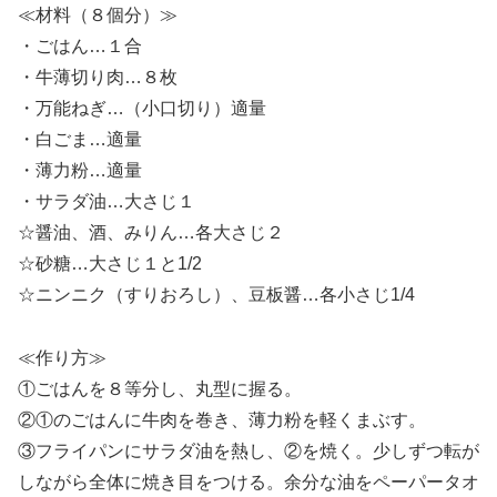
≪材料（８個分）≫
・ごはん…１合
・牛薄切り肉…８枚
・万能ねぎ…（小口切り）適量
・白ごま…適量
・薄力粉…適量
・サラダ油…大さじ１
☆醤油、酒、みりん…各大さじ２
☆砂糖…大さじ１と1/2
☆ニンニク（すりおろし）、豆板醤…各小さじ1/4
≪作り方≫
①ごはんを８等分し、丸型に握る。
②①のごはんに牛肉を巻き、薄力粉を軽くまぶす。
③フライパンにサラダ油を熱し、②を焼く。少しずつ転が
しながら全体に焼き目をつける。余分な油をペーパータオ