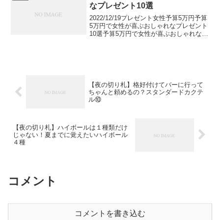
よね。今回...
なプレゼント10選
2022/12/19プレゼント女性予算5万円予算
5万円で女性が喜ぶおしゃれなプレゼント
10選予算5万円で女性が喜ぶおしゃれなプ
レゼントをご紹介します。誕生日や記念
日など予算5万円で女性へのプレゼントを
選ぶ場合、どのようなものが喜ばれるの
でし...
【夜の切り札】格好付けてバーに行って
ちゃんと頼めるの？スタンダードカクテ
ル⑩
【夜の切り札】ハイボールは１種類だけ
じゃない！夏までに覚えたいハイボール
４種
コメント
コメントを書き込む