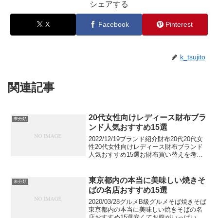
シェアする
X
Facebook
Pinterest
k_tsujito
関連記事
20代女性向けレディース財布ブラ
未分類
ンド人気おすすめ15選
2022/12/19ブランド紹介財布20代20代女
性20代女性向けレディース財布ブランド
人気おすすめ15選お財布買い替えを考え
る時は、みんなが選ぶ本当に人気の財布
ブランドってどこか気になりませんか。
そんなに買い替える機会もないお財布
東京都内の本当に美味しい焼きそ
未分類
は、やっ...
ばの名店おすすめ15選
2020/03/28グルメB級グルメそば焼きそば
東京都内の本当に美味しい焼きそばの名
店おすすめ15選安くてお腹がいっぱいに