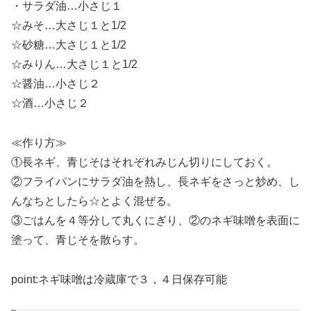
・サラダ油…小さじ１
☆みそ…大さじ１と1/2
☆砂糖…大さじ１と1/2
☆みりん…大さじ１と1/2
☆醤油…小さじ２
☆酒…小さじ２
≪作り方≫
①長ネギ、青じそはそれぞれみじん切りにしておく。
②フライパンにサラダ油を熱し、長ネギをさっと炒め、し
んなちとしたら☆とよく混ぜる。
③ごはんを４等分して丸くにぎり、②のネギ味噌を表面に
塗って、青じそを散らす。
point:ネギ味噌は冷蔵庫で３，４日保存可能