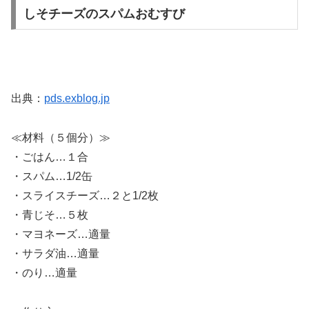
しそチーズのスパムおむすび
出典：
pds.exblog.jp
≪材料（５個分）≫
・ごはん…１合
・スパム…1/2缶
・スライスチーズ…２と1/2枚
・青じそ…５枚
・マヨネーズ…適量
・サラダ油…適量
・のり…適量