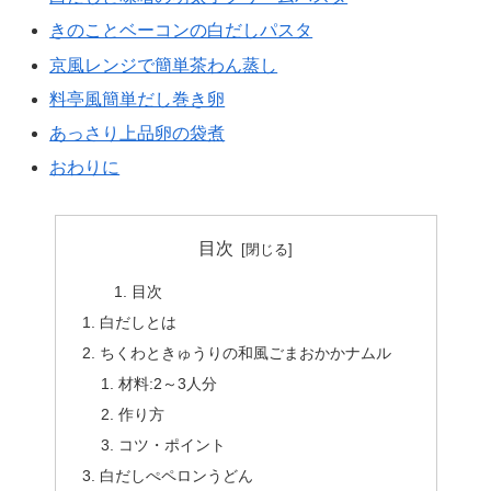
きのことベーコンの白だしパスタ
京風レンジで簡単茶わん蒸し
料亭風簡単だし巻き卵
あっさり上品卵の袋煮
おわりに
目次
目次
白だしとは
ちくわときゅうりの和風ごまおかかナムル
材料:2～3人分
作り方
コツ・ポイント
白だしぺペロンうどん