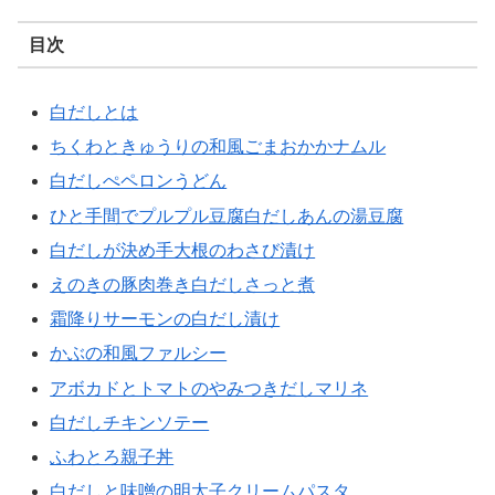
目次
白だしとは
ちくわときゅうりの和風ごまおかかナムル
白だしぺペロンうどん
ひと手間でプルプル豆腐白だしあんの湯豆腐
白だしが決め手大根のわさび漬け
えのきの豚肉巻き白だしさっと煮
霜降りサーモンの白だし漬け
かぶの和風ファルシー
アボカドとトマトのやみつきだしマリネ
白だしチキンソテー
ふわとろ親子丼
白だしと味噌の明太子クリームパスタ