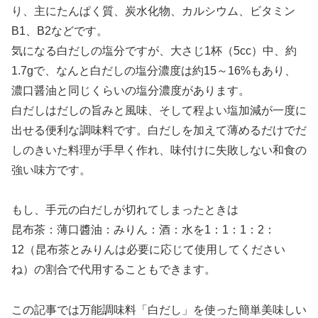
り、主にたんぱく質、炭水化物、カルシウム、ビタミン
B1、B2などです。
気になる白だしの塩分ですが、大さじ1杯（5cc）中、約
1.7gで、なんと白だしの塩分濃度は約15～16%もあり、
濃口醤油と同じくらいの塩分濃度があります。
白だしはだしの旨みと風味、そして程よい塩加減が一度に
出せる便利な調味料です。白だしを加えて薄めるだけでだ
しのきいた料理が手早く作れ、味付けに失敗しない和食の
強い味方です。
もし、手元の白だしが切れてしまったときは
昆布茶：薄口醬油：みりん：酒：水を1：1：1：2：
12（昆布茶とみりんは必要に応じて使用してください
ね）の割合で代用することもできます。
この記事では万能調味料「白だし」を使った簡単美味しい