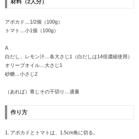
材料（2人分）
アボカド…1/2個（100g）
トマト…小1個（100g）
A
白だし、レモン汁…各大さじ1（白だしは14倍濃縮使用）
オリーブオイル…大さじ1
砂糖…小さじ2
（あれば）青じその千切り…適量
作り方
1. アボカドとトマトは、1.5cm角に切る。