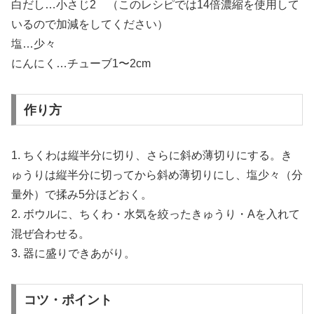
白だし…小さじ2 （このレシピでは14倍濃縮を使用して
いるので加減をしてください）
塩…少々
にんにく…チューブ1〜2cm
作り方
1. ちくわは縦半分に切り、さらに斜め薄切りにする。き
ゅうりは縦半分に切ってから斜め薄切りにし、塩少々（分
量外）で揉み5分ほどおく。
2. ボウルに、ちくわ・水気を絞ったきゅうり・Aを入れて
混ぜ合わせる。
3. 器に盛りできあがり。
コツ・ポイント