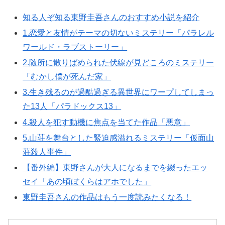
知る人ぞ知る東野圭吾さんのおすすめ小説を紹介
1.恋愛と友情がテーマの切ないミステリー「パラレル
ワールド・ラブストーリー」
2.随所に散りばめられた伏線が見どころのミステリー
「むかし僕が死んだ家」
3.生き残るのが過酷過ぎる異世界にワープしてしまっ
た13人「パラドックス13」
4.殺人を犯す動機に焦点を当てた作品「悪意」
5.山荘を舞台とした緊迫感溢れるミステリー「仮面山
荘殺人事件」
【番外編】東野さんが大人になるまでを綴ったエッ
セイ「あの頃ぼくらはアホでした」
東野圭吾さんの作品はもう一度読みたくなる！