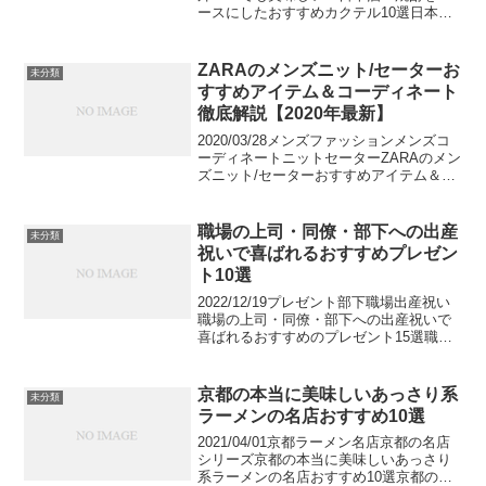
ースにしたおすすめカクテル10選日本酒
や焼酎といえばそのまま飲むのが一般的
ですが、実はカクテルのベースにもなり
ます。ジュースやソーダで割った定番や
ZARAのメンズニット/セーターお
未分類
リキュールを使...
すすめアイテム＆コーディネート
徹底解説【2020年最新】
2020/03/28メンズファッションメンズコ
ーディネートニットセーターZARAのメン
ズニット/セーターおすすめアイテム＆コ
ーディネート徹底解説【2020年最新】
ZARA2019秋冬シーズンのアイテムの中
からおすすめのニット、セーター、そ
職場の上司・同僚・部下への出産
未分類
し...
祝いで喜ばれるおすすめプレゼン
ト10選
2022/12/19プレゼント部下職場出産祝い
職場の上司・同僚・部下への出産祝いで
喜ばれるおすすめのプレゼント15選職場
の上司・同僚・部下への出産祝いで喜ば
れる人気の贈り物をご紹介します。職場
の方への出産祝いのプレゼントはいくつ
京都の本当に美味しいあっさり系
未分類
あっても困ら...
ラーメンの名店おすすめ10選
2021/04/01京都ラーメン名店京都の名店
シリーズ京都の本当に美味しいあっさり
系ラーメンの名店おすすめ10選京都の本