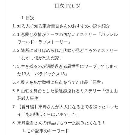
目次
目次
知る人ぞ知る東野圭吾さんのおすすめ小説を紹介
1.恋愛と友情がテーマの切ないミステリー「パラレル
ワールド・ラブストーリー」
2.随所に散りばめられた伏線が見どころのミステリー
「むかし僕が死んだ家」
3.生き残るのが過酷過ぎる異世界にワープしてしまっ
た13人「パラドックス13」
4.殺人を犯す動機に焦点を当てた作品「悪意」
5.山荘を舞台とした緊迫感溢れるミステリー「仮面山
荘殺人事件」
【番外編】東野さんが大人になるまでを綴ったエッセ
イ「あの頃ぼくらはアホでした」
東野圭吾さんの作品はもう一度読みたくなる！
この記事のキーワード