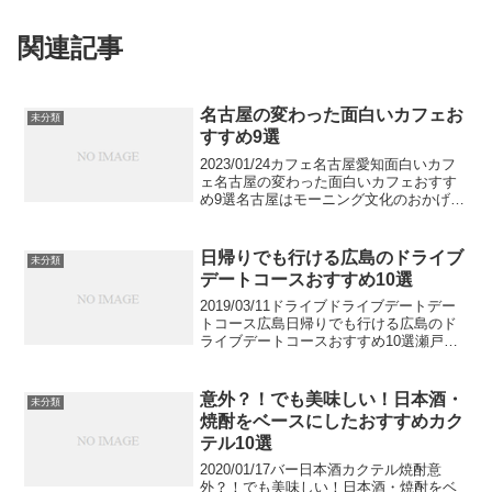
関連記事
名古屋の変わった面白いカフェお
未分類
すすめ9選
2023/01/24カフェ名古屋愛知面白いカフ
ェ名古屋の変わった面白いカフェおすす
め9選名古屋はモーニング文化のおかげで
たくさんの喫茶店やカフェが存在しま
す。けれども、今日はなにか一味違った
ことがしたい！そんな時にオススメなの
日帰りでも行ける広島のドライブ
未分類
がユニークなテ...
デートコースおすすめ10選
2019/03/11ドライブドライブデートデー
トコース広島日帰りでも行ける広島のド
ライブデートコースおすすめ10選瀬戸内
海に浮かぶ島々を擁し、中国地方の中心
的都市である広島県。宮島をはじめとし
た風光明媚な名所が揃っており、しまな
意外？！でも美味しい！日本酒・
未分類
み海道はドラ...
焼酎をベースにしたおすすめカク
テル10選
2020/01/17バー日本酒カクテル焼酎意
外？！でも美味しい！日本酒・焼酎をベ