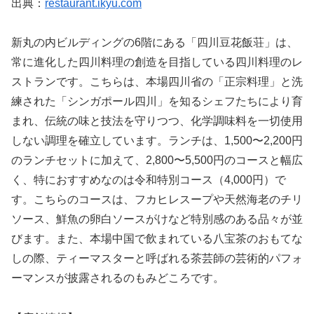
出典：
restaurant.ikyu.com
新丸の内ビルディングの6階にある「四川豆花飯荘」は、
常に進化した四川料理の創造を目指している四川料理のレ
ストランです。こちらは、本場四川省の「正宗料理」と洗
練された「シンガポール四川」を知るシェフたちにより育
まれ、伝統の味と技法を守りつつ、化学調味料を一切使用
しない調理を確立しています。ランチは、1,500〜2,200円
のランチセットに加えて、2,800〜5,500円のコースと幅広
く、特におすすめなのは令和特別コース（4,000円）で
す。こちらのコースは、フカヒレスープや天然海老のチリ
ソース、鮮魚の卵白ソースがけなど特別感のある品々が並
びます。また、本場中国で飲まれている八宝茶のおもてな
しの際、ティーマスターと呼ばれる茶芸師の芸術的パフォ
ーマンスが披露されるのもみどころです。