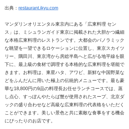
出典：
restaurant.ikyu.com
マンダリンオリエンタル東京内にある「広東料理 セン
ス」は、ミシュランガイド東京に掲載された大胆かつ繊細
な本格広東料理のレストランです。大都会のパノラミック
な眺望を一望できるロケーションに位置し、東京スカイツ
リー、隅田川、東京湾から房総半島へと広がる地平線を眼
下に、最上級の食材で調理する本格的な広東料理を堪能で
きます。お料理は、東星ハタ、アワビ、新鮮な中国野菜な
どをふんだんに用いた極上の伝統的メニューです。最も豪
華な18,800円の9品の料理長お任せランチコースでは、蒸
し点心、すっぽんやたらば蟹が使用されたスープ、北京ダ
ックの盛り合わせなど高級な広東料理の代表格をいただく
ことができます。美しい景色と共に素敵な食事をする機会
にぴったりのお店です。