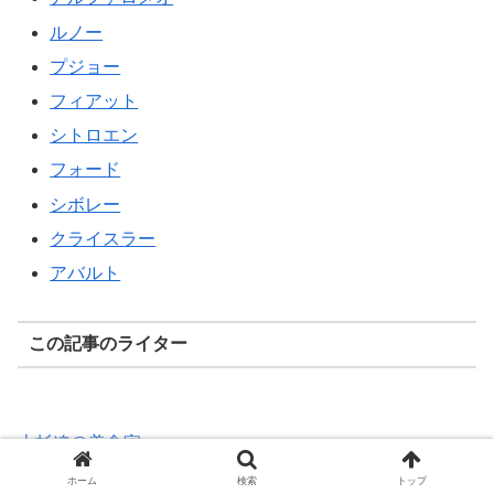
ルノー
プジョー
フィアット
シトロエン
フォード
シボレー
クライスラー
アバルト
この記事のライター
上杉遼＠美食家
ホーム
検索
トップ