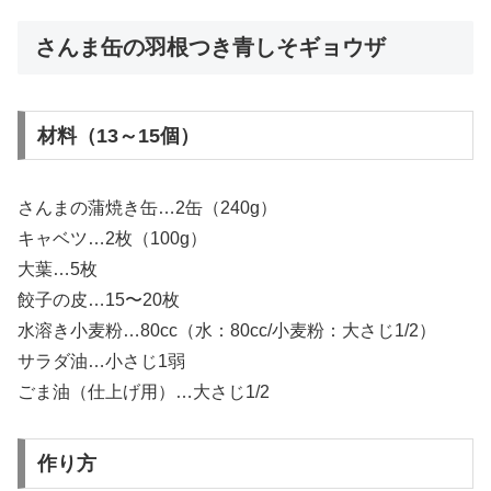
さんま缶の羽根つき青しそギョウザ
材料（13～15個）
さんまの蒲焼き缶…2缶（240g）
キャベツ…2枚（100g）
大葉…5枚
餃子の皮…15〜20枚
水溶き小麦粉…80cc（水：80cc/小麦粉：大さじ1/2）
サラダ油…小さじ1弱
ごま油（仕上げ用）…大さじ1/2
作り方