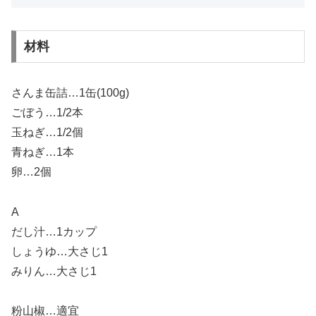
材料
さんま缶詰…1缶(100g)
ごぼう…1/2本
玉ねぎ…1/2個
青ねぎ…1本
卵…2個
A
だし汁…1カップ
しょうゆ…大さじ1
みりん…大さじ1
粉山椒…適宜