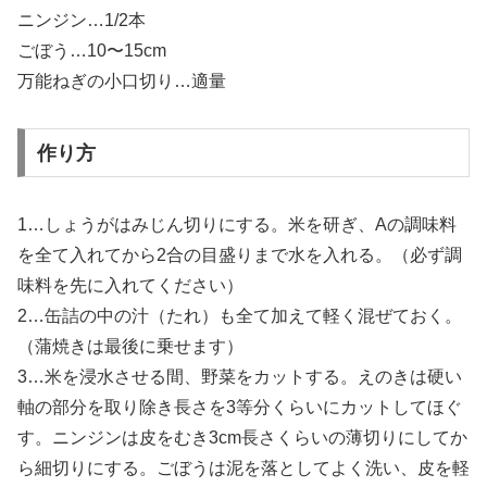
ニンジン…1/2本
ごぼう…10〜15cm
万能ねぎの小口切り…適量
作り方
1…しょうがはみじん切りにする。米を研ぎ、Aの調味料
を全て入れてから2合の目盛りまで水を入れる。（必ず調
味料を先に入れてください）
2…缶詰の中の汁（たれ）も全て加えて軽く混ぜておく。
（蒲焼きは最後に乗せます）
3…米を浸水させる間、野菜をカットする。えのきは硬い
軸の部分を取り除き長さを3等分くらいにカットしてほぐ
す。ニンジンは皮をむき3cm長さくらいの薄切りにしてか
ら細切りにする。ごぼうは泥を落としてよく洗い、皮を軽