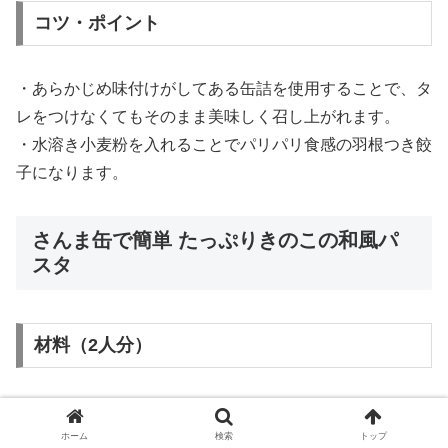
コツ・ポイント
・あらかじめ味付けがしてある缶詰を使用することで、タ
レをつけなくてもそのまま美味しく召し上がれます。
・水溶き小麦粉を入れることでパリパリ食感の羽根つき餃
子になります。
さんま缶で簡単 たっぷりきのこの和風パ
スタ
材料（2人分）
スパゲッティ1.6mm…160g
さんま蒲焼缶…1缶
ホーム
検索
トップ