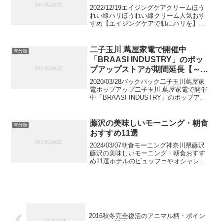
2022/12/19エイジングケアクリームほう
れい線ハリほうれい線クリーム人気おす
すめ【エイジングケアで肌にハリを】皆
さんは、ほうれい線が気になる時、どの
ようなタイプのクリームを選んでいます
か。ほうれい線は女性にとって大きな悩
二子玉川 蔦屋家電で開催中
未分類
みのひとつです...
「BRAASI INDUSTRY」のポッ
プアップストアが期間延長【～3
月14日】
2020/03/28バックパック二子玉川蔦屋家
電ポップアップ二子玉川 蔦屋家電で開催
中「BRAASI INDUSTRY」のポップアッ
プストアが期間延長【～3月14日】現在、
二子玉川の蔦屋家電で開催中の
「BRAASI INDUSTRY」のポッ...
藤沢の美味しいモーニング・朝食
未分類
おすすめ11選
2024/03/07朝食モーニング神奈川県藤沢
藤沢の美味しいモーニング・朝食おすす
め11選ホテルのビュッフェやオシャレな
カフェでの朝ごはんなど、観光地を有す
る藤沢には魅力的なお店が揃っていま
す。駅周辺はファミレスやチェーン店が
多いイメージで...
2016秋冬完全復活のアニマル柄・ポイン