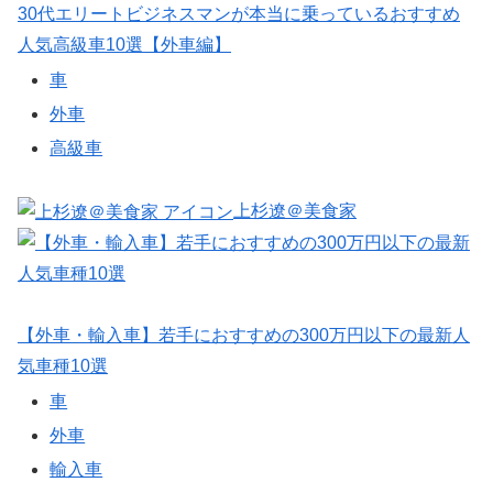
30代エリートビジネスマンが本当に乗っているおすすめ
人気高級車10選【外車編】
車
外車
高級車
上杉遼＠美食家
【外車・輸入車】若手におすすめの300万円以下の最新人
気車種10選
車
外車
輸入車