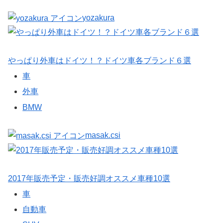
yozakura
やっぱり外車はドイツ！？ドイツ車各ブランド６選
車
外車
BMW
masak.csi
2017年販売予定・販売好調オススメ車種10選
車
自動車