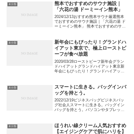
熊本でおすすめのサウナ施設｜
未分類
「六花の湯 ドーミーイン熊本」
2024/12/13おすすめ熊本サウナ厳選熊本
でおすすめのサウナ施設｜「六花の湯 ド
ーミーイン熊本」 熊本でおすすめのサウ
ナ施設、六花の湯 ドーミーイン熊本につ
いての情報を紹介します。営業時間やア
メニティ情報、六花の湯 ドーミーイン熊
新年会にもぴったり！グランドハ
未分類
本に行...
イアット東京で、極上ローストビ
ーフが食べ放題
2020/03/28ローストビーフ新年会グラン
ドハイアットグランドハイアット東京新
年会にもぴったり！グランドハイアット
東京で、極上ローストビーフが食べ放題
グランドハイアット東京は、2019年1月7
日（月）から2月28日（木）までの期間限
スマートに生きる。バッグインバ
未分類
定で...
ッグを持とう。
2022/12/19ビジネスバッグビジネスバッ
グ社会人スマートに生きる。バッグイン
バッグを持とう。パソコンやタブレット
やスマートフォンに、バッテリーやイヤ
フォンなど、何かと荷物の多いビジネス
マン。カバンの中にそのまま突っ込む…
ほうれい線クリーム人気おすすめ
未分類
なんてしている...
【エイジングケアで肌にハリを】