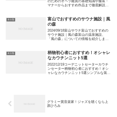
のためのオペラ鑑賞の基礎知識や服装・
マナーからおすすめ作品まで徹底解説初
心者でも気軽にオペラを楽しめるように
基礎知識や服装・マナーからおすすめ作
品を解説します。是非これを機にオペラ
富山でおすすめのサウナ施設｜風
未分類
にふれ、その魅...
の森
2024/09/18富山サウナ富山でおすすめの
サウナ施設｜風の森富山の温泉施設、
「風の森」についての情報を紹介しま
す。営業時間やアメニティ情報、風の森
に行く前に是非チェックしていってくだ
さい。S1,549viewsB!アイキャッチ画像出
柄物初心者におすすめ！オシャレ
未分類
典：...
なカウチンニット5選
2022/12/19コーデニットセーターカウチ
ンセーター柄物初心者におすすめ！オシ
ャレなカウチンニット5選シンプルな装い
にマンネリを感じてはいませんか？この
記事は、柄物初心者さんに着まわしやす
い、おすすめのカウチンセーター（カウ
チンニット）...
グラミー賞音楽家！ジャズを聴くなら上
原ひろみ