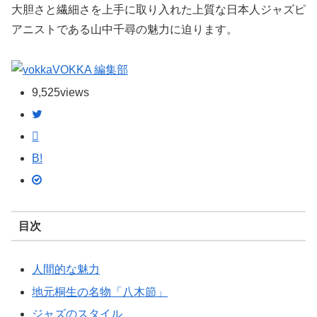
大胆さと繊細さを上手に取り入れた上質な日本人ジャズピ
アニストである山中千尋の魅力に迫ります。
VOKKA 編集部
9,525
views
B!
目次
人間的な魅力
地元桐生の名物「八木節」
ジャズのスタイル