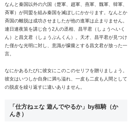
なんと秦国以外の六国（楚軍、趙軍、燕軍、魏軍、韓軍、
斉軍）が同盟を組み秦国を滅ぼしにかかります。なんとか
斉国の離脱は成功させましたが他の進軍は止まりません。
連日連夜策を講じ合う2人の丞相、昌平君（しょうへいく
ん）と昌文君（しょうぶんくん）。天才、昌平君が見つけ
た僅かな光明に対し、意識が朦朧とする昌文君が放った一
言。
なにかあるたびに彼女にこのこのセリフを贈りましょう。
彼女はいつしか自身に満ち溢れ、一皮も二皮も人間として
の脱皮を繰り返すに違いありません。
「仕方ねェな 遊んでやるか」by桓騎（か
んき）