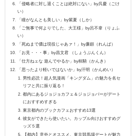
「侵略者に対し退くことは絶対にない」by呉慶（ごけ
い）
「瞳がなんとも美しい」by紫夏（しか）
「ご無事で何よりでした、大王様」by呂不韋（りょふ
い）
「死ぬまで儂は現役じゃあァ！」by廉頗（れんぱ）
「お見・・・事」by昌文君 （しょうぶんくん）
「仕方ねェな 遊んでやるか」by桓騎（かんき）
「思ったより軽いではないか」by汗明（かんめい）
男性必読！超人気漫画「キングダム」の魅力を名セ
リフと共に振り返る！
都内にあるジョジョカフェ＆ジョジョバーがデート
におすすめすぎる
東京都内のブックカフェおすすめ13選
彼女ができたら使いたい。カップル向けおすすめグ
ッズ５選
【都内】意外とオススメ。東京競馬場デートが魅力