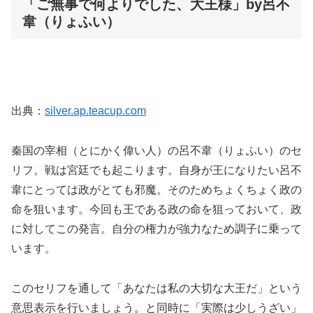
「ご無事で何よりでした、大王様」by呂不
韋（りょふい）
出典：
silver.ap.teacup.com
秦国の宰相（とにかく偉い人）の呂不韋（りょふい）のセ
リフ。戦は宮廷でも起こります。自身が王になりたい呂不
韋にとっては政がとても邪魔。そのためちょくちょく政の
命を狙います。今回も王である政の命を狙っておいて、政
に対してこの発言。自分の権力が強力なため調子に乗って
います。
このセリフを通して「あなたは私の大切な大王だ」という
意思表示を行いましょう。と同時に「実際は少しうざい」