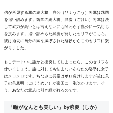
信が所属する軍の総大将、麃公（ひょうこう）将軍は魏国
を追い詰めます。魏国の総大将、呉慶（ごけい）将軍は決
して武力が高いとは言えないにも関わらず麃公に一気討ち
を挑みます。追い詰めらた呉慶が発したセリフがこちら。
彼は過去に自分の国を滅ぼされた経験からこのセリフに繋
がりました。
もしデート中に誰かと衝突してしまったら、このセリフを
使いましょう。誰に対しても怯まないあなたの姿勢に女子
はメロメロです。ちなみに呉慶はボロ負けしますが後に息
子の呉鳳明（ごほうめい）が秦国に一泡吹かせます。そ
う、あなたの意志は引き継がれるのです。
「瞳がなんとも美しい」by紫夏（しか）