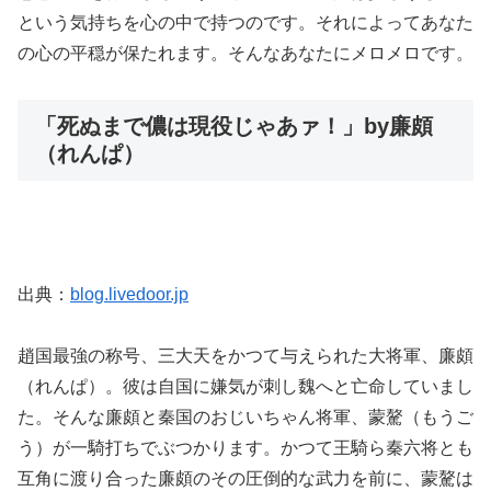
という気持ちを心の中で持つのです。それによってあなた
の心の平穏が保たれます。そんなあなたにメロメロです。
「死ぬまで儂は現役じゃあァ！」by廉頗
（れんぱ）
出典：
blog.livedoor.jp
趙国最強の称号、三大天をかつて与えられた大将軍、廉頗
（れんぱ）。彼は自国に嫌気が刺し魏へと亡命していまし
た。そんな廉頗と秦国のおじいちゃん将軍、蒙驁（もうご
う）が一騎打ちでぶつかります。かつて王騎ら秦六将とも
互角に渡り合った廉頗のその圧倒的な武力を前に、蒙驁は