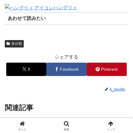
ハングリィ
あわせて読みたい
未分類
シェアする
X
Facebook
Pinterest
k_tsujito
関連記事
【現役ホステスが教える】ホステ
未分類
ホーム
検索
トップ
スに嫌われないために心がけたい