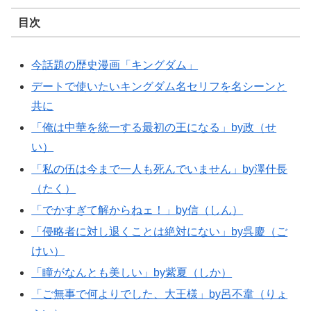
目次
今話題の歴史漫画「キングダム」
デートで使いたいキングダム名セリフを名シーンと
共に
「俺は中華を統一する最初の王になる」by政（せ
い）
「私の伍は今まで一人も死んでいません」by澤什長
（たく）
「でかすぎて解からねェ！」by信（しん）
「侵略者に対し退くことは絶対にない」by呉慶（ご
けい）
「瞳がなんとも美しい」by紫夏（しか）
「ご無事で何よりでした、大王様」by呂不韋（りょ