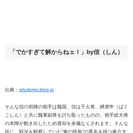
「でかすぎて解からねェ！」by信（しん）
出典：
atsutomo.blog.jp
そんな信の初陣の相手は魏国。信は千人将、縛虎申（ばく
こしん）と共に魏軍副将を討ち取ったものの、相手総大将
の本陣が動き出したため退却を余儀なくされます。そんな
折に、戦況を観察していた”秦の怪鳥”の異名を持つ秦六大