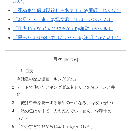
ふい）
「死ぬまで儂は現役じゃあァ！」by廉頗（れんぱ）
「お見・・・事」by昌文君 （しょうぶんくん）
「仕方ねェな 遊んでやるか」by桓騎（かんき）
「思ったより軽いではないか」by汗明（かんめい）
目次
目次
今話題の歴史漫画「キングダム」
デートで使いたいキングダム名セリフを名シーンと共
に
「俺は中華を統一する最初の王になる」by政（せい）
「私の伍は今まで一人も死んでいません」by澤什長
（たく）
「でかすぎて解からねェ！」by信（しん）