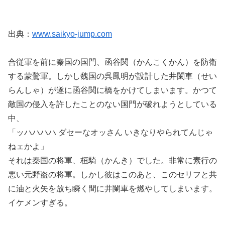
出典：
www.saikyo-jump.com
合従軍を前に秦国の国門、函谷関（かんこくかん）を防衛
する蒙驁軍。しかし魏国の呉鳳明が設計した井闌車（せい
らんしゃ）が遂に函谷関に橋をかけてしまいます。かつて
敵国の侵入を許したことのない国門が破れようとしている
中、
「ッハハハハ ダセーなオッさん いきなりやられてんじゃ
ねェかよ」
それは秦国の将軍、桓騎（かんき）でした。非常に素行の
悪い元野盗の将軍。しかし彼はこのあと、このセリフと共
に油と火矢を放ち瞬く間に井闌車を燃やしてしまいます。
イケメンすぎる。