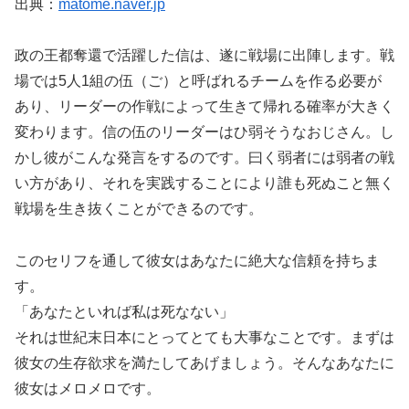
出典：
matome.naver.jp
政の王都奪還で活躍した信は、遂に戦場に出陣します。戦
場では5人1組の伍（ご）と呼ばれるチームを作る必要が
あり、リーダーの作戦によって生きて帰れる確率が大きく
変わります。信の伍のリーダーはひ弱そうなおじさん。し
かし彼がこんな発言をするのです。曰く弱者には弱者の戦
い方があり、それを実践することにより誰も死ぬこと無く
戦場を生き抜くことができるのです。
このセリフを通して彼女はあなたに絶大な信頼を持ちま
す。
「あなたといれば私は死なない」
それは世紀末日本にとってとても大事なことです。まずは
彼女の生存欲求を満たしてあげましょう。そんなあなたに
彼女はメロメロです。