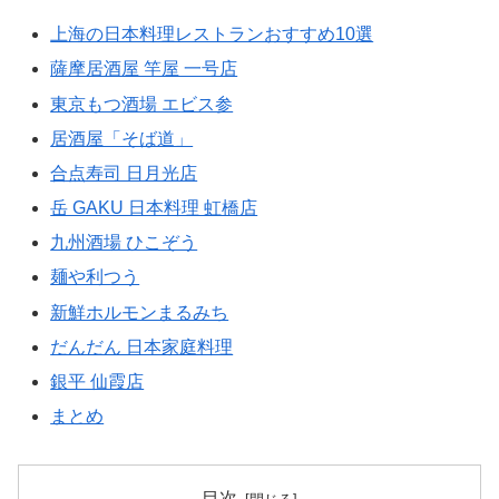
上海の日本料理レストランおすすめ10選
薩摩居酒屋 竿屋 一号店
東京もつ酒場 エビス参
居酒屋「そば道」
合点寿司 日月光店
岳 GAKU 日本料理 虹橋店
九州酒場 ひこぞう
麺や利つう
新鮮ホルモンまるみち
だんだん 日本家庭料理
銀平 仙霞店
まとめ
目次