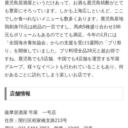
鹿児島居酒屋というだけあって、お酒も鹿児島焼酎がとて
も豊富にそろっています。しかも上海広しといえど、ここ
でしか食べれないメニューも数多くあります。鹿児島産地
鶏刺身70元は絶品の一言ですし、馬肉5種盛り合わせ198
元もボリュームもあるのでとても満足。今年の1月には
「全国海水養魚協会」からの支援を受け1週間の「ブリ祭
り」を開催していました。ブリ料理全品28元と超お得で
すね。鹿児島でも5店舗、中国でも4店舗を運営する竿屋
グループ。様々なイベントも行われていることもあり、何
かあるごとに訪れてしまう楽しいお店です。
店舗情報
薩摩居酒屋 竿屋 一号店
住所：閔行区程家橋支路213号