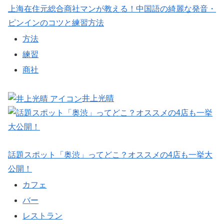
上海在住元総合商社マンが教える！中国語の綺麗な発音・
ピンインのコツと練習方法
方法
練習
商社
井上光晴
話題スポット「奥渋」ってどこ？オススメの4店も一挙大
公開！
カフェ
バー
レストラン