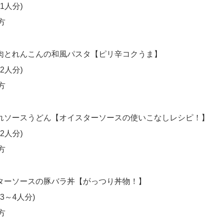
1人分)
方
肉とれんこんの和風パスタ【ピリ辛コクうま】
2人分)
方
れソースうどん【オイスターソースの使いこなしレシピ！】
2人分)
方
ターソースの豚バラ丼【がっつり丼物！】
3～4人分)
方