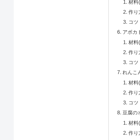
材料(
作り
コツ
アボカ
材料
作り
コツ
れんこ
材料(
作り
コツ
豆腐の
材料(
作り