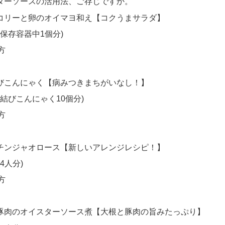
ターソースの活用法、ご存じですか。
コリーと卵のオイマヨ和え【コクうまサラダ】
(保存容器中1個分)
方
びこんにゃく【病みつきまちがいなし！】
(結びこんにゃく10個分)
方
チンジャオロース【新しいアレンジレシピ！】
4人分)
方
豚肉のオイスターソース煮【大根と豚肉の旨みたっぷり】