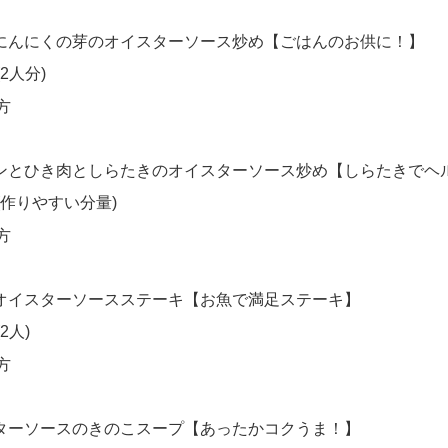
にんにくの芽のオイスターソース炒め【ごはんのお供に！】
2人分)
方
ンとひき肉としらたきのオイスターソース炒め【しらたきでヘ
(作りやすい分量)
方
オイスターソースステーキ【お魚で満足ステーキ】
2人)
方
ターソースのきのこスープ【あったかコクうま！】