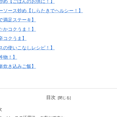
炒め【ごはんのお供に！】
ーソース炒め【しらたきでヘルシー！】
で満足ステーキ】
たかコクうま！】
辛コクうま】
スの使いこなしレシピ！】
丼物！】
単炊き込みご飯】
目次
次