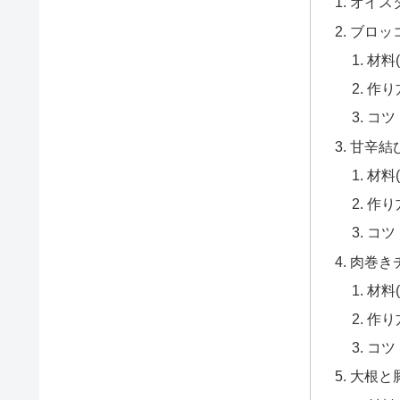
オイス
ブロッ
材料
作り
コツ
甘辛結
材料
作り
コツ
肉巻き
材料(
作り
コツ
大根と