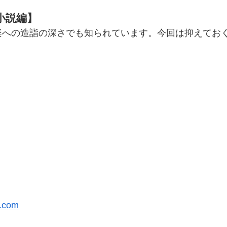
小説編】
楽への造詣の深さでも知られています。今回は抑えてお
。
y.com