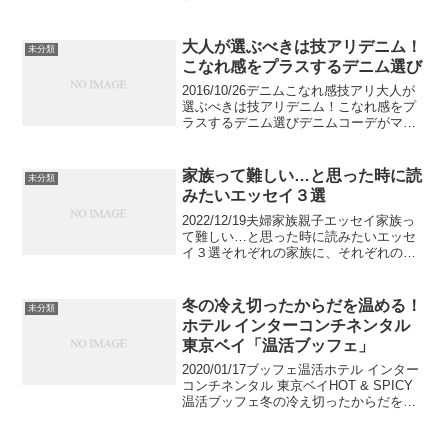
シティ内にある博多阪急で買いたいお土
産・スイーツをご紹介します。駅からの
アクセス抜群の便利な博多阪急で買える
大人が選ぶべきは技アリデニム！
未分類
定番のお菓...
こなれ感をプラスするデニム選び
2016/10/26デニムこなれ感技アリ大人が
選ぶべきは技アリデニム！こなれ感をプ
ラスするデニム選びデニムコーデがマン
ネリ化してしまっている人に是非おすす
めしたいのが各ブランドが出している技
アリデニム。普通のデニムと違い、デザ
家族って難しい…と思った時に読
未分類
インが凝ってい...
みたいエッセイ３選
2022/12/19夫婦家族親子エッセイ家族っ
て難しい…と思った時に読みたいエッセ
イ３選それぞれの家族に、それぞれの形
があります。親子、兄弟、夫婦などの関
係に悩んだ時に読みたい、心動かされる
エッセイを紹介します。
冬の冷え切ったからだを温める！
未分類
dan13,757views...
ホテル インターコンチネンタル
東京ベイ「温活ブッフェ」
2020/01/17ブッフェ温活ホテル インター
コンチネンタル 東京ベイHOT & SPICY
温活ブッフェ冬の冷え切ったからだを温
める！ホテル インターコンチネンタル 東
京ベイ「温活ブッフェ」ホテル インター