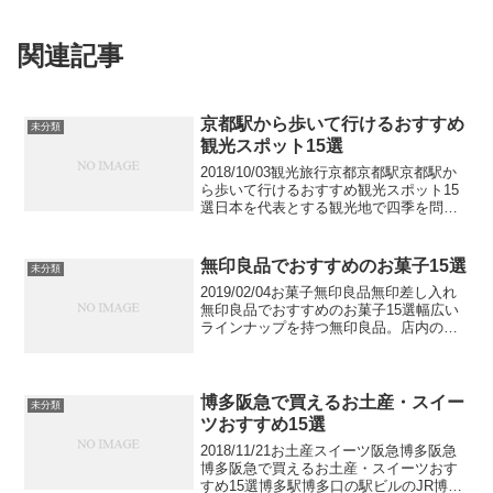
関連記事
京都駅から歩いて行けるおすすめ
未分類
観光スポット15選
2018/10/03観光旅行京都京都駅京都駅か
ら歩いて行けるおすすめ観光スポット15
選日本を代表とする観光地で四季を問わ
ず、国内外から多くのお客様が訪れる京
都の玄関口でもある京都駅から歩いて行
ける観光スポットをご紹介します。電車
無印良品でおすすめのお菓子15選
未分類
までの残りの...
2019/02/04お菓子無印良品無印差し入れ
無印良品でおすすめのお菓子15選幅広い
ラインナップを持つ無印良品。店内の落
ち着いた雰囲気や洗練された雰囲気が好
きでよく足を運ぶかたも多いのではない
でしょうか。今回はそんな無印良品で、
ついつい買い...
博多阪急で買えるお土産・スイー
未分類
ツおすすめ15選
2018/11/21お土産スイーツ阪急博多阪急
博多阪急で買えるお土産・スイーツおす
すめ15選博多駅博多口の駅ビルのJR博多