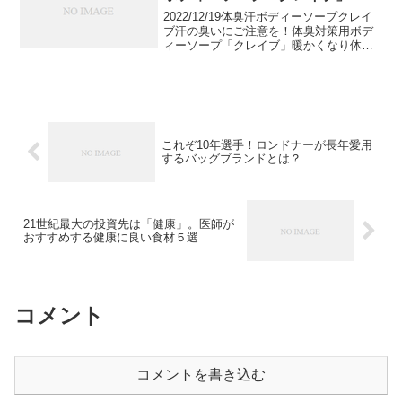
2022/12/19体臭汗ボディーソープクレイ
ブ汗の臭いにご注意を！体臭対策用ボデ
ィーソープ「クレイブ」暖かくなり体に
汗をかくと特有の体臭が強くなってくる
ことがあります。そんなときにおすすめ
なのが体臭対策用のボディーソープで
す。ご紹介するボ...
これぞ10年選手！ロンドナーが長年愛用
するバッグブランドとは？
21世紀最大の投資先は「健康」。医師が
おすすめする健康に良い食材５選
コメント
コメントを書き込む