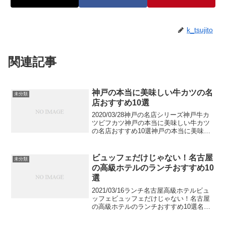
k_tsujito
関連記事
神戸の本当に美味しい牛カツの名
未分類
店おすすめ10選
2020/03/28神戸の名店シリーズ神戸牛カ
ツビフカツ神戸の本当に美味しい牛カツ
の名店おすすめ10選神戸の本当に美味し
い牛カツの名店をご紹介します。サクサ
クとした衣にレアでジューシーな牛肉の
組み合わせが絶品の牛カツ。神戸には人
ビュッフェだけじゃない！名古屋
未分類
気洋食店が多...
の高級ホテルのランチおすすめ10
選
2021/03/16ランチ名古屋高級ホテルビュ
ッフェビュッフェだけじゃない！名古屋
の高級ホテルのランチおすすめ10選名古
屋の高級ホテルでランチが美味しいお店
をご紹介します。ひつまぶしや味噌カツ