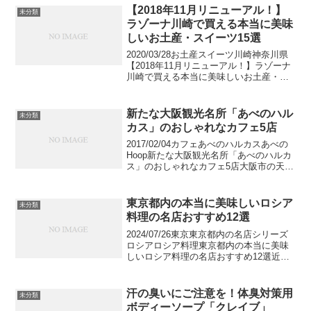
など美味しい食べ物が多い名古屋はまさ
【2018年11月リニューアル！】
未分類
にグルメの街...
ラゾーナ川崎で買える本当に美味
しいお土産・スイーツ15選
2020/03/28お土産スイーツ川崎神奈川県
【2018年11月リニューアル！】ラゾーナ
川崎で買える本当に美味しいお土産・ス
イーツ15選約330店舗ものショップが揃う
人気商業施設「ラゾーナ川崎」。ここの
中で4分の1を占める、お菓子や惣菜を
新たな大阪観光名所「あべのハル
未分類
販...
カス」のおしゃれなカフェ5店
2017/02/04カフェあべのハルカスあべの
Hoop新たな大阪観光名所「あべのハルカ
ス」のおしゃれなカフェ5店大阪市の天王
寺駅前にあるあべのハルカスとあべの
Hoopにあるおしゃれなカフェをまとめま
す。スカイガーデン300、メゾンカイザ
東京都内の本当に美味しいロシア
未分類
ー、...
料理の名店おすすめ12選
2024/07/26東京東京都内の名店シリーズ
ロシアロシア料理東京都内の本当に美味
しいロシア料理の名店おすすめ12選近
年、日本でもロシア料理の人気が高まっ
ており、ボルシチやピロシキ、ビーフス
トロガノフなど代表的な料理の名前は耳
汗の臭いにご注意を！体臭対策用
未分類
にしたことがあ...
ボディーソープ「クレイブ」