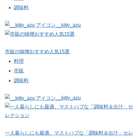
調味料
__kitty_azu
市販の味噌おすすめ人気15選
料理
市販
調味料
__kitty_azu
一人暮らしにも最適。マストハブな「調味料＆出汁」セレ