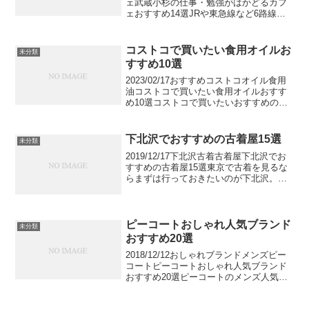
ェ武蔵小杉の仕事・勉強がはかどるカフ
ェおすすめ14選JRや東急線など6路線が
乗り入れる武蔵小杉駅。こちらの記事で
は、武蔵小杉でおすすめの仕事・勉強が
はかどるカフェを、駅構内にあるカフェ
コストコで買いたい食用オイルお
未分類
や駅ビルに...
すすめ10選
2023/02/17おすすめコストコオイル食用
油コストコで買いたい食用オイルおすす
め10選コストコで買いたいおすすめの食
用オイルをご紹介します。コストコでは
日本でおなじみのオイル以外にも、自社
ブランドのオリーブオイルや普段あまり
下北沢でおすすめの古着屋15選
未分類
目にしないオ...
2019/12/17下北沢古着古着屋下北沢でお
すすめの古着屋15選東京で古着を見るな
らまずは行っておきたいのが下北沢。東
京を代表する古着の聖地です。古着屋の
数が多いのはさることながら、ジャンル
も幅広いためどの古着屋に行けばいいか
迷ってしまう...
ピーコートおしゃれ人気ブランド
未分類
おすすめ20選
2018/12/12おしゃれブランドメンズピー
コートピーコートおしゃれ人気ブランド
おすすめ20選ピーコートのメンズ人気ブ
ランドを厳選して紹介します。アウター
の中でも不動の地位を築いているピーコ