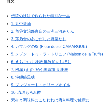
目次
伝統の技法で作られた特別な一品
1. 丸中醤油
2. 角谷文治郎商店の三洲三河みりん
3. 茅乃舎のあごだしと野菜だし
4. カマルグの塩 (Fleur de sel,CAMARGUE)
5. メゾン・ドゥ・ラ・トリュフ (Maison de la Truffe)
6. えちごいち味噌 無添加丸しぼり
7. 桝塚 (ますづか) 無添加 豆味噌
8. 沖縄純黒糖
9. プレジャート・オリーブオイル
10. 琉球もろみ酢
素材と調味料にこだわれば簡単料理で健康に