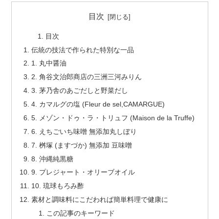
目次
目次
伝統の技法で作られた特別な一品
1. 丸中醤油
2. 角谷文治郎商店の三洲三河みりん
3. 茅乃舎のあごだしと野菜だし
4. カマルグの塩 (Fleur de sel,CAMARGUE)
5. メゾン・ドゥ・ラ・トリュフ (Maison de la Truffe)
6. えちごいち味噌 無添加丸しぼり
7. 桝塚 (ますづか) 無添加 豆味噌
8. 沖縄純黒糖
9. プレジャート・オリーブオイル
10. 琉球もろみ酢
素材と調味料にこだわれば簡単料理で健康に
この記事のキーワード