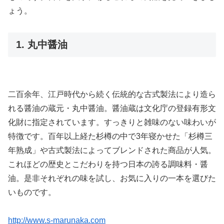
ょう。
1. 丸中醤油
二百余年、江戸時代から続く伝統的な古式製法により造ら
れる醤油の蔵元・丸中醤油。醤油蔵は文化庁の登録有形文
化財に指定されています。すっきりと雑味のない味わいが
特徴です。百年以上経た杉樽の中で3年寝かせた「杉樽三
年熟成」や古式製法によってブレンドされた商品が人気。
これほどの歴史とこだわりを持つ日本の誇る調味料・醤
油。是非それぞれの味を試し、お気に入りの一本を選びた
いものです。
http://www.s-marunaka.com