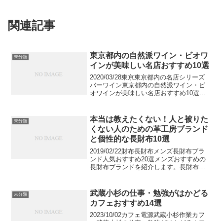
関連記事
東京都内の自然派ワイン・ビオワ
未分類
インが美味しい名店おすすめ10選
2020/03/28東京東京都内の名店シリーズ
バーワイン東京都内の自然派ワイン・ビ
オワインが美味しい名店おすすめ10選健
康志向が高まる現在、自然派ワイン（ヴ
ァン・ナチュール）やビオワインが注目
されています。今回は東京都内で評判の
本当は教えたくない！人と被りた
未分類
自然派ワイン...
くない人のための革工房ブランド
と個性的な長財布10選
2019/02/22財布長財布メンズ長財布ブラ
ンド人気おすすめ20選メンズおすすめの
長財布ブランドを紹介します。長財布と
一口に言っても様々な種類があるので、
長財布の種類から長財布のメリットまで
解説していきます。本格レザーブランド
武蔵小杉の仕事・勉強がはかどる
未分類
からラグジュ...
カフェおすすめ14選
2023/10/02カフェ電源武蔵小杉作業カフ