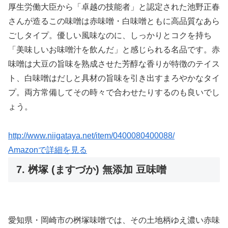
厚生労働大臣から「卓越の技能者」と認定された池野正春
さんが造るこの味噌は赤味噌・白味噌ともに高品質なあら
ごしタイプ。優しい風味なのに、しっかりとコクを持ち
「美味しいお味噌汁を飲んだ」と感じられる名品です。赤
味噌は大豆の旨味を熟成させた芳醇な香りが特徴のテイス
ト、白味噌はだしと具材の旨味を引き出すまろやかなタイ
プ。両方常備してその時々で合わせたりするのも良いでし
ょう。
http://www.niigataya.net/item/0400080400088/
Amazonで詳細を見る
7. 桝塚 (ますづか) 無添加 豆味噌
愛知県・岡崎市の桝塚味噌では、その土地柄ゆえ濃い赤味