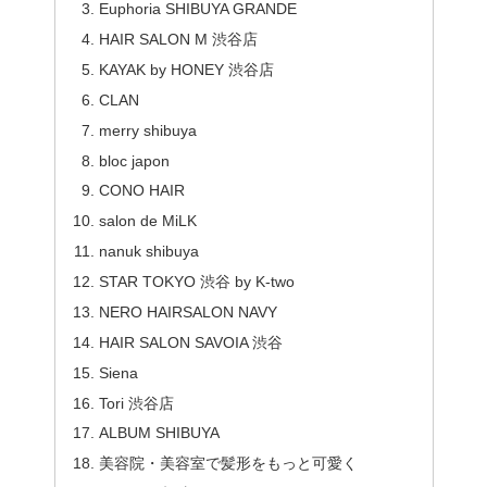
Euphoria SHIBUYA GRANDE
HAIR SALON M 渋谷店
KAYAK by HONEY 渋谷店
CLAN
merry shibuya
bloc japon
CONO HAIR
salon de MiLK
nanuk shibuya
STAR TOKYO 渋谷 by K-two
NERO HAIRSALON NAVY
HAIR SALON SAVOIA 渋谷
Siena
Tori 渋谷店
ALBUM SHIBUYA
美容院・美容室で髪形をもっと可愛く