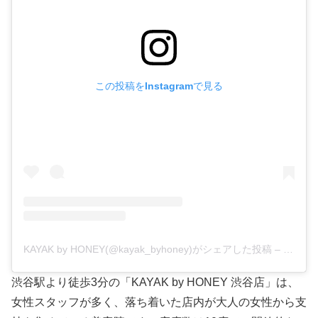
この投稿をInstagramで見る
KAYAK by HONEY(@kayak_byhoney)がシェアした投稿
–
2018
渋谷駅より徒歩3分の「KAYAK by HONEY 渋谷店」は、
女性スタッフが多く、落ち着いた店内が大人の女性から支