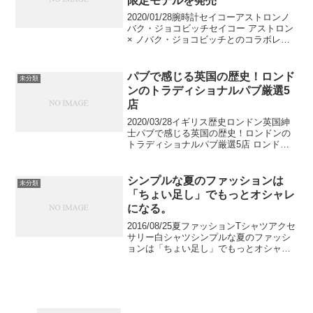
限定モデルを発売
2020/01/28腕時計セイコーアストロンノ
バク・ジョコビッチセイコー アストロン
× ノバク・ジョコビッチとのコラボレー
ション限定モデルを発売セイコーウオッ
チ株式会社が展開する世界初のGPS ソー
ラーウオッチ、「セイコー アストロン」
パブで感じる英国の歴史！ロンド
未分類
とセ...
ンのトラディショナルパブ厳選5
店
2020/03/28イギリス歴史ロンドン英国紳
士パブで感じる英国の歴史！ロンドンの
トラディショナルパブ厳選5店 ロンドン
といえばパブ！でもパブはお酒を飲むだ
けの場所ではありません。イギリス人の
生活に根付いたパブがもつ歴史と文化に
シンプルな夏のファッションは
未分類
じっくり思い...
「ちょい足し」でもっとオシャレ
になる。
2016/08/25夏ファッションTシャツアクセ
サリー白シャツシンプルな夏のファッシ
ョンは「ちょい足し」でもっとオシャレ
になる。夏のファッションで重要なのは
「シンプルさ」です。しかし、シンプル
にこだわりすぎて、周囲と全く同じ”味気
ないファッ...