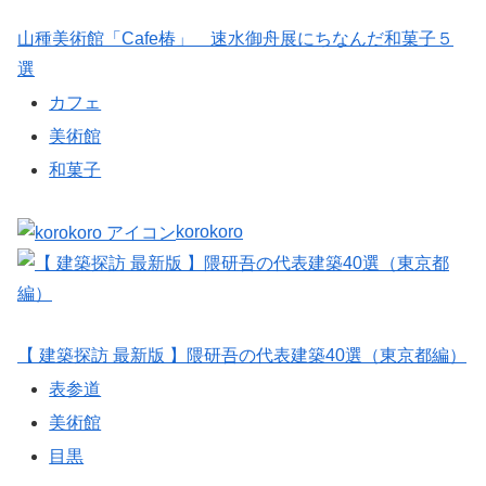
山種美術館「Cafe椿」 速水御舟展にちなんだ和菓子５
選
カフェ
美術館
和菓子
korokoro
【 建築探訪 最新版 】隈研吾の代表建築40選（東京都編）
表参道
美術館
目黒