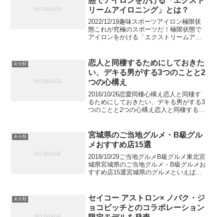
態でアイロンをかける「エクスト
リームアイロニング」とは？
2022/12/19趣味スポーツアイロン極限状
態これが究極のスポーツだ！極限状態で
アイロンをかける「エクストリームアイ
ロニング」とは？ある時には崖の上で。
ある時には草原を駆け抜ける馬に乗っ
て。とにかく「極限状態」の中でアイロ
恋人と同棲するためにしておきた
未分類
ンがけをするだけ...
い、デキる男がする3つのことと2
つの心構え
2016/10/26恋愛同棲心構え恋人と同棲す
るためにしておきたい、デキる男がする3
つのことと2つの心構え恋人と同棲するこ
とになった！デキる男は恋人と同棲する
時にしている、3つのことと2つの心構え
があるんです。さよさん5,728viewsB...
宮城県のご当地グルメ・B級グル
未分類
メおすすめ店15選
2018/10/29ご当地グルメB級グルメ東北宮
城県宮城県のご当地グルメ・B級グルメお
すすめ店15選宮城県のグルメといえば牛
タンを思い浮かべる方が多いのではない
でしょうか。しかし、宮城県には牛タン
以外にも沢山のB級グルメ・ご当地グルメ
セイコー アストロン× ノバク・ジ
未分類
があふ...
ョコビッチとのコラボレーション