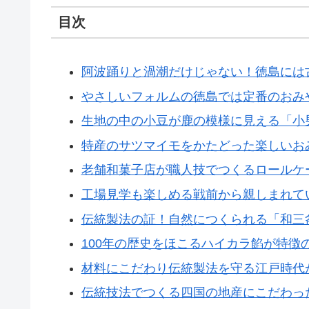
目次
阿波踊りと渦潮だけじゃない！徳島には
やさしいフォルムの徳島では定番のおみ
生地の中の小豆が鹿の模様に見える「小
特産のサツマイモをかたどった楽しいお
老舗和菓子店が職人技でつくるロールケ
工場見学も楽しめる戦前から親しまれて
伝統製法の証！自然につくられる「和三
100年の歴史をほこるハイカラ餡が特徴
材料にこだわり伝統製法を守る江戸時代
伝統技法でつくる四国の地産にこだわっ