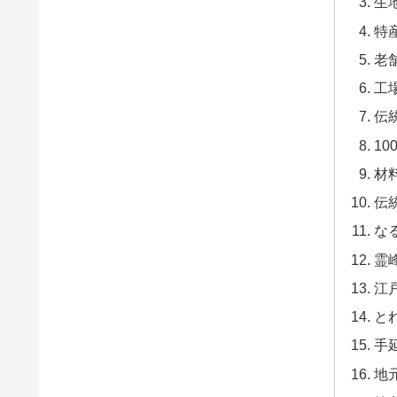
生
特
老
工
伝
1
材
伝
な
霊
江
と
手
地