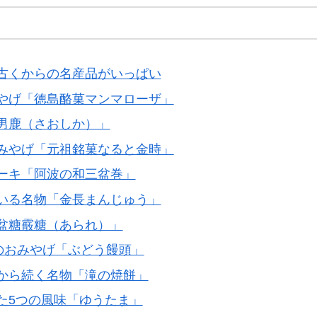
古くからの名産品がいっぱい
やげ「徳島酪菓マンマローザ」
男鹿（さおしか）」
みやげ「元祖銘菓なると金時」
ーキ「阿波の和三盆巻」
いる名物「金長まんじゅう」
盆糖霰糖（あられ）」
のおみやげ「ぶどう饅頭」
から続く名物「滝の焼餅」
た5つの風味「ゆうたま」