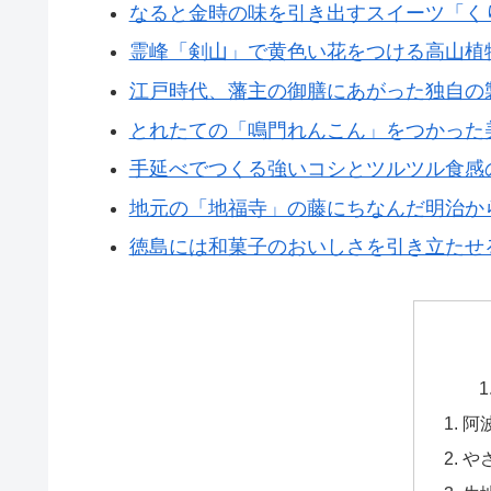
なると金時の味を引き出すスイーツ「く
霊峰「剣山」で黄色い花をつける高山植
江戸時代、藩主の御膳にあがった独自の
とれたての「鳴門れんこん」をつかった
手延べでつくる強いコシとツルツル食感
地元の「地福寺」の藤にちなんだ明治か
徳島には和菓子のおいしさを引き立たせ
阿
や