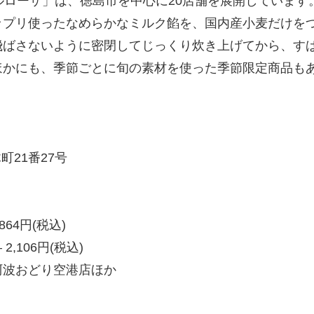
ルローザ」は、徳島市を中心に20店舗を展開しています。
ップリ使ったなめらかなミルク餡を、国内産小麦だけを
飛ばさないように密閉してじっくり炊き上げてから、す
ほかにも、季節ごとに旬の素材を使った季節限定商品も
21番27号
4円(税込)
06円(税込)
阿波おどり空港店ほか