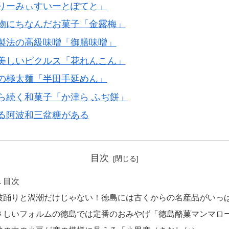
りーみぃすいーとぽてと」
物にちなんだお菓子「金露梅」
製法の高級味噌「御膳味噌」
美しいピクルス「花れんこん」
の極太麺「半田手延めん」
ら続く和菓子「か津ら ふぢ餅」
る阿波和三盆糖がある
目次
目次
波踊りと渦潮だけじゃない！徳島には古くからの名産品がいっ
さしいフォルムの徳島では定番のおみやげ「徳島酪菓マンマロ