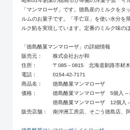
昭和51年創業の徳島市が本拠の洋菓子店「イ
「マンマローザ」です。徳島産のミルクをタ
ルムのお菓子です。「手亡豆」を使い水分を
ルク餡を実現しています。定番のミルク味の
「徳島酪菓マンマローザ」の詳細情報
販売元： 株式会社おが和
住所： 〒085－0815 北海道釧路市材木町
電話： 0154-42-7171
商品名： 徳島酪菓マンマローザ
価格： 徳島酪菓マンマローザ 5個入 – 86
徳島酪菓マンマローザ 12個入 – 2,1
販売店舗： 南沖洲工房店、そごう徳島店、