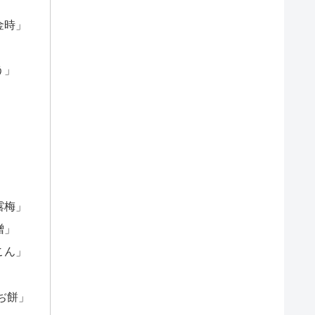
金時」
う」
」
」
」
露梅」
噌」
こん」
」
ぢ餅」