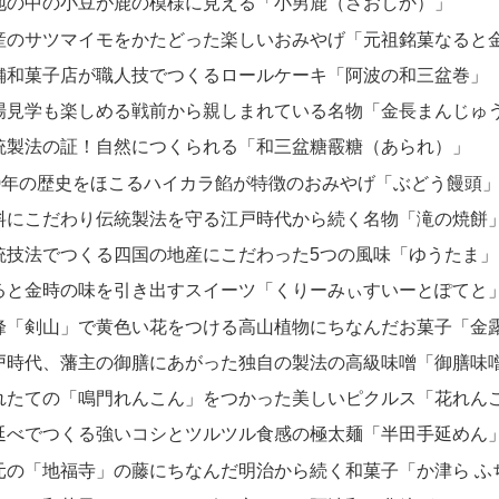
地の中の小豆が鹿の模様に見える「小男鹿（さおしか）」
産のサツマイモをかたどった楽しいおみやげ「元祖銘菓なると
舗和菓子店が職人技でつくるロールケーキ「阿波の和三盆巻」
場見学も楽しめる戦前から親しまれている名物「金長まんじゅ
統製法の証！自然につくられる「和三盆糖霰糖（あられ）」
00年の歴史をほこるハイカラ餡が特徴のおみやげ「ぶどう饅頭
料にこだわり伝統製法を守る江戸時代から続く名物「滝の焼餅
統技法でつくる四国の地産にこだわった5つの風味「ゆうたま」
ると金時の味を引き出すスイーツ「くりーみぃすいーとぽてと
峰「剣山」で黄色い花をつける高山植物にちなんだお菓子「金
戸時代、藩主の御膳にあがった独自の製法の高級味噌「御膳味
れたての「鳴門れんこん」をつかった美しいピクルス「花れん
延べでつくる強いコシとツルツル食感の極太麺「半田手延めん
元の「地福寺」の藤にちなんだ明治から続く和菓子「か津ら ふ