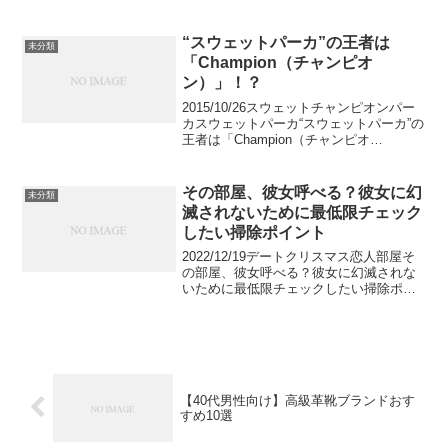
外へ暮らしている同僚や友人へのお土産
は、どんなものが喜ばれるでしょうか？
懐かしい日本の食べ物から便利なグッズ
“スウェットパーカ”の王者は
未分類
まで、海外生...
「Champion（チャンピオ
ン）」！？
2015/10/26スウェットチャンピオンパー
カスウェットパーカ“スウェットパーカ”の
王者は「Champion（チャンピオ
ン）」！？秋になって着たいアイテムと
いえば、「スウェットパーカ」という方
にとっても、あまり馴染みのない方にと
その部屋、彼女呼べる？彼女に幻
未分類
っても、お...
滅されないために最低限チェック
したい掃除ポイント
2022/12/19デートクリスマス恋人部屋そ
の部屋、彼女呼べる？彼女に幻滅されな
いために最低限チェックしたい掃除ポイ
ントクリスマスも近くなってくると「う
ちでホームパーティーをしよう」と彼女
を初めて部屋に呼ぶ瞬間がやってきま
す。男性はこれを...
【40代男性向け】高級革靴ブランドおす
すめ10選