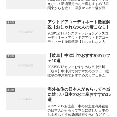
えない！新潟限定のお土産おすすめ16選
関東からも近く、温泉やスキー場が豊富
な新潟には観光に訪れる方も多いと思い
ますが、代表的なお土産が思い浮かばな
い方も少なくはないはずです。そんな方
アウトドアコーディネート徹底解
未分類
におすすめし...
説【おしゃれな大人の着こなし】
2019/12/17メンズファッションメンズコ
ーディネートアウトドアアウトドアコー
ディネート徹底解説【おしゃれな大人の
着こなし】メンズおすすめのアウトドア
系アイテムを使用したおしゃれなコーデ
を紹介します。近年のスポーツMIXブー
【岐阜】中津川でおすすめのカフ
未分類
ムと共に人気...
ェ10選
2023/06/13カフェおすすめ岐阜中津川
【岐阜】中津川でおすすめのカフェ10選
岐阜の中津川でおすすめのカフェをご紹
介します。中津川は豊かな自然が残る土
地で、昔から農業が盛んです。栗がよく
採れる産地として昔から有名で、栗菓子
海外在住の日本人がもらって本当
未分類
を扱うお店も多...
に嬉しい日本のお土産おすすめ15
選
2022/12/19お土産日本のお土産海外在住
の日本人がもらって本当に嬉しい日本の
お土産おすすめ15選駐在や永住などで海