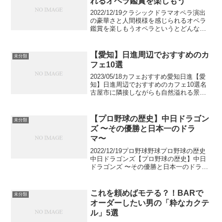
れるオペラ鑑賞を楽しもう
2022/12/19クラシックドラマオペラ演出
の豪華さと人間模様を感じられるオペラ
鑑賞を楽しもうオペラというとどんなイ
メージが浮かぶでしょうか。クラシック
音楽がずっと続くと思われがちですが、
オペラはいわば一つの舞台。世界でもト
【愛知】日進周辺でおすすめのカ
未分類
ップクラスの演...
フェ10選
2023/05/18カフェおすすめ愛知日進【愛
知】日進周辺でおすすめのカフェ10選名
古屋市に隣接しながらも自然溢れる景色
が広がる愛知県日進市には、おしゃれな
飲食店が多数オープンしています。自然
をコンセプトにした景色の良いカフェや
【プロ野球の歴史】中日ドラゴン
未分類
健康がコンセ...
ズ 〜その優勝と日本一のドラ
マ〜
2022/12/19プロ野球野球プロ野球の歴史
中日ドラゴンズ【プロ野球の歴史】中日
ドラゴンズ 〜その優勝と日本一のドラ
マ〜プロ野球の創成期に誕生し、大都
市・名古屋を本拠地として、大阪の阪神
タイガースと同様に熱狂的なファンを持
これを頼めばモテる？！BARで
未分類
つ中日ドラゴンズ...
オーダーしたい男の「粋なカクテ
ル」5選