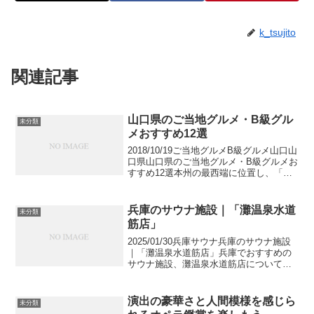
k_tsujito
関連記事
山口県のご当地グルメ・B級グル
未分類
メおすすめ12選
2018/10/19ご当地グルメB級グルメ山口山
口県山口県のご当地グルメ・B級グルメお
すすめ12選本州の最西端に位置し、「角
島」や「秋芳洞」、「岩国城」と観光名
所の多い、山口県のおすすめのご当地グ
ルメ・B級グルメを12選に絞ってご紹介
兵庫のサウナ施設｜「灘温泉水道
未分類
します...
筋店」
2025/01/30兵庫サウナ兵庫のサウナ施設
｜「灘温泉水道筋店」兵庫でおすすめの
サウナ施設、灘温泉水道筋店についての
情報を紹介します。営業時間やアメニテ
ィ情報、灘温泉水道筋店に行く前に是非
チェックしていってください。
演出の豪華さと人間模様を感じら
未分類
manumi364vi...