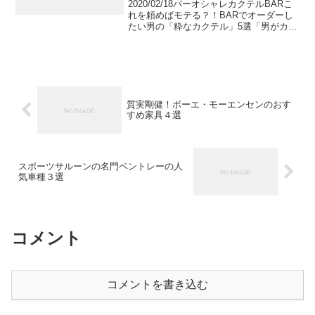
2020/02/18バーオシャレカクテルBARこ
れを頼めばモテる？！BARでオーダーし
たい男の「粋なカクテル」5選「男がカク
テルはかっこ悪い」は嘘？！オシャレな
バーでこそ頼んで欲しい、色気漂う「粋
なカクテル」を5つご紹介します。平林玲
美＠フ...
質実剛健！ボーエ・モーエンセンのおす
すめ家具４選
スポーツサルーンの名門ベントレーの人
気車種３選
コメント
コメントを書き込む