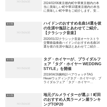
2024/02/06東京都内町中華東京都内の本
当に美味しい町中華10選東京都内の本当
に美味しい町中華をご紹介します。安く
て美味しく、ボリュームたっぷりの料理
が楽しめる町中華は毎日でも通いたくな
ってしまいます。東京都内には昔から続
ハイドンのおすすめ名曲14選を彼
未分類
く人気の町中...
の生涯や逸話とあわせてご紹介。
【クラシック音楽】
2020/01/22クラシック音楽オーケストラ
交響曲協奏曲ハイドンのおすすめ名曲14
選を彼の生涯や逸話とあわせてご紹介。
【クラシック音楽】ハイドンは古典派を
代表する有名作曲家です。数多くの曲を
作曲し、特に交響曲と弦楽四重奏を多く
タグ・ホイヤーが、ブライダルフ
未分類
作ったことか...
ェア「タグ・ホイヤー WEDDING
STYLE」を開催
2019/04/26腕時計ペアウォッチTAG
Heuerウェディングタグ・ホイヤーが、ブ
ライダルフェア「タグ・ホイヤー
WEDDING STYLE」を開催タグ・ホイヤ
ーが、2019年3月9日(土)～5月12日(日)の
期間で、ブライダルフェア...
地元グルメライターが選ぶ！町田
未分類
のおすすめ人気ラーメン屋ランキ
ングTOP20