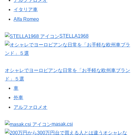
アルファロメオ
イタリア車
Alfa Romeo
STELLA1968
オシャレでヨーロピアンな日常を「お手軽な欧州車ブラン
ド」５選
車
外車
アルファロメオ
masak.csi