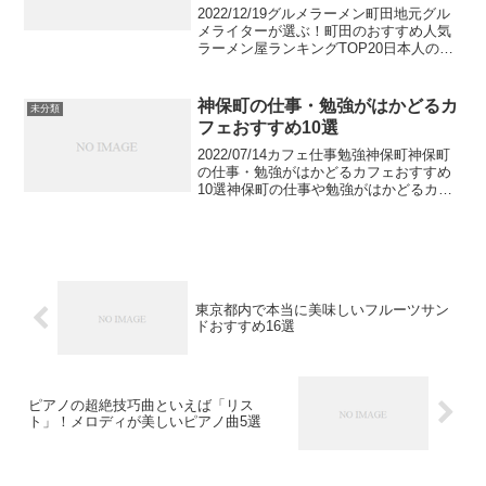
2022/12/19グルメラーメン町田地元グル
メライターが選ぶ！町田のおすすめ人気
ラーメン屋ランキングTOP20日本人の国
民食と言われているのがラーメンです。
ご当地ものなど、全国に数多くあります
が、町田も激戦区と言われ、数多くのラ
神保町の仕事・勉強がはかどるカ
未分類
ーメン屋が...
フェおすすめ10選
2022/07/14カフェ仕事勉強神保町神保町
の仕事・勉強がはかどるカフェおすすめ
10選神保町の仕事や勉強がはかどるカフ
ェのおすすめをご紹介します。隙間時間
を上手く使って仕事や勉強をすすめてい
くのならば、気軽に立ち寄ることが出来
る仕事や勉強...
東京都内で本当に美味しいフルーツサン
ドおすすめ16選
ピアノの超絶技巧曲といえば「リス
ト」！メロディが美しいピアノ曲5選