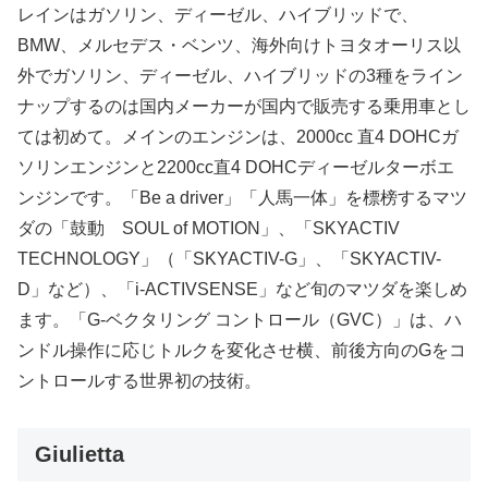
レインはガソリン、ディーゼル、ハイブリッドで、
BMW、メルセデス・ベンツ、海外向けトヨタオーリス以
外でガソリン、ディーゼル、ハイブリッドの3種をライン
ナップするのは国内メーカーが国内で販売する乗用車とし
ては初めて。メインのエンジンは、2000cc 直4 DOHCガ
ソリンエンジンと2200cc直4 DOHCディーゼルターボエ
ンジンです。「Be a driver」「人馬一体」を標榜するマツ
ダの「鼓動 SOUL of MOTION」、「SKYACTIV
TECHNOLOGY」（「SKYACTIV-G」、「SKYACTIV-
D」など）、「i-ACTIVSENSE」など旬のマツダを楽しめ
ます。「G-ベクタリング コントロール（GVC）」は、ハ
ンドル操作に応じトルクを変化させ横、前後方向のGをコ
ントロールする世界初の技術。
Giulietta