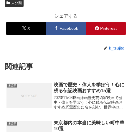
未分類
シェアする
X
Facebook
Pinterest
k_tsujito
関連記事
映画で歴史・偉人を学ぼう！心に
未分類
残る伝記映画おすすめ15選
2023/11/08映画洋画歴史芸術家映画で歴
史・偉人を学ぼう！心に残る伝記映画お
すすめ15選歴史に名を刻む、世界中の
数々の偉人たち。彼らがどんな歴史を残
してきたかはもちろん、人生や人物像に
ついても気になりますよね。今回特集し
東京都内の本当に美味しい町中華
未分類
たいのはそんな...
10選