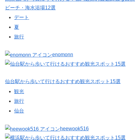
ビーチ・海水浴場12選
デート
夏
旅行
enomonn
仙台駅から歩いて行けるおすすめ観光スポット15選
観光
旅行
仙台
heewook516