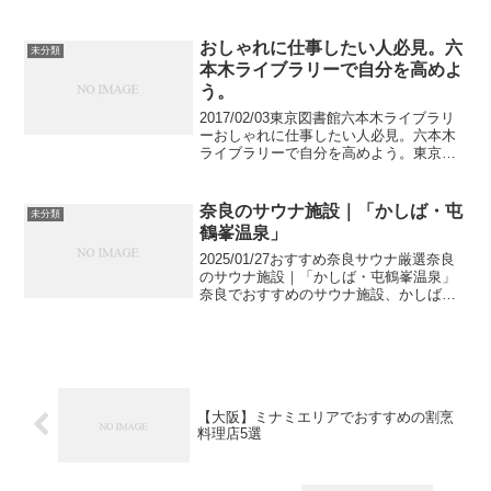
構造を変化させると言われています。今
回はビジネスマンの教養として、G...
おしゃれに仕事したい人必見。六
未分類
本木ライブラリーで自分を高めよ
う。
2017/02/03東京図書館六本木ライブラリ
ーおしゃれに仕事したい人必見。六本木
ライブラリーで自分を高めよう。東京の
図書館の中でも特におしゃれで作業に集
中しやすい空間になっているのが六本木
ライブラリー。ビジネス書もたくさんあ
奈良のサウナ施設｜「かしば・屯
未分類
り自分のスキル...
鶴峯温泉」
2025/01/27おすすめ奈良サウナ厳選奈良
のサウナ施設｜「かしば・屯鶴峯温泉」
奈良でおすすめのサウナ施設、かしば・
屯鶴峯温泉についての情報を紹介しま
す。営業時間やアメニティ情報、かし
ば・屯鶴峯温泉に行く前に是非チェック
していってください...
【大阪】ミナミエリアでおすすめの割烹
料理店5選