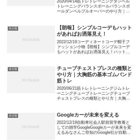
2020/04/14筋トレトレーニングダンベル
トレーニングバランスボールバランスボ
ールダンベルプルオーバーのやり方｜体
幹も同時に鍛える上半身筋トレダンベル
プルオーバーはやり方によって大胸筋か
ら広背筋まで効く場所が変化する、少し
【朗報】シンプルコーデもハット
未分類
特徴のあるトレ...
があればお洒落見え！
2022/12/19コーディネートコーデ帽子フ
ァッション小物【朗報】シンプルコーデ
もハットがあればお洒落見え！ハットは
シンプルなコーディネートをお洒落にし
てくれる由修アイテムです。この記事で
は、ハットの魅力と持っておくべきおす
チューブチェストプレスの種類と
未分類
すめアイテムに...
やり方｜大胸筋の基本ゴムバンド
筋トレ
2020/06/21筋トレトレーニングジムトレ
ーニングチューブトレーニングチューブ
チェストプレスの種類とやり方｜大胸筋
の基本ゴムバンド筋トレ大胸筋の基本的
なゴムバンドトレーニング種目であるチ
ューブチェストプレスの種類とやり方を
Googleカーが未来を変える
未分類
解説します。あ...
2022/12/19自動車社会人駅前留学教養と
しての雑学GoogleGoogleカーが未来を変
えるみなさんご存知のGoogle社が自動車
の分野に参入しており、将来大きく業界