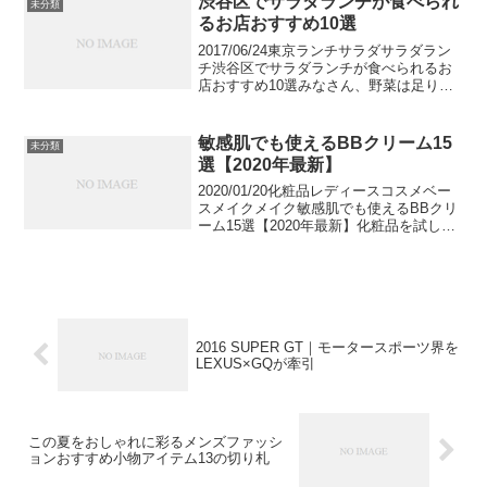
渋谷区でサラダランチが食べられ
未分類
合わせたポイン...
るお店おすすめ10選
2017/06/24東京ランチサラダサラダラン
チ渋谷区でサラダランチが食べられるお
店おすすめ10選みなさん、野菜は足りて
いますか？忙しいオフィスワーカーは食
事に気を使う暇もなく、カップラーメン
やコンビニ飯で済ましがちかと思いま
敏感肌でも使えるBBクリーム15
未分類
す。今回は、そ...
選【2020年最新】
2020/01/20化粧品レディースコスメベー
スメイクメイク敏感肌でも使えるBBクリ
ーム15選【2020年最新】化粧品を試した
ら肌が荒れてしまった、痒くなってしま
った…そんなお肌のトラブルを経験した
ことはありませんか？敏感肌であるほど
こうし...
2016 SUPER GT｜モータースポーツ界を
LEXUS×GQが牽引
この夏をおしゃれに彩るメンズファッシ
ョンおすすめ小物アイテム13の切り札