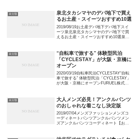
らデパコスまで】汗や皮脂でメイクが崩
れてしまいがちな夏。皆さんはどう対処
していますか。メイクを崩れにくくした
泉北タカシマヤのデパ地下で買え
未分類
い時、まず最...
るお土産・スイーツおすすめ10選
2019/08/19お土産デパ地下デパ地下スイ
ーツ泉北泉北タカシマヤのデパ地下で買
えるお土産・スイーツおすすめ10選泉が
丘駅にあるファッション、グルメなど個
性豊かな専門店を備えた堺泉北のショッ
ピングセンター、パンジョ内の泉北タカ
“自転車で旅する” 体験型民泊
未分類
シマヤ。今回...
「CYCLESTAY」が大阪・京橋に
オープン
2020/03/19自転車民泊CYCLESTAY“自転
車で旅する” 体験型民泊「CYCLESTAY」
が大阪・京橋にオープンFURUEL株式会
社は、体験型民泊「CYCLESTAY」を
2019年2月1日(金)に大阪市のJR環状線 京
橋駅周辺にオ...
大人メンズ必見！アンクルパンツ
未分類
のおしゃれな着こなし決定版
2019/07/04メンズファッションメンズコ
ーディネートパンツアンクルパンツメン
ズアンクルパンツコーディネート【おし
ゃれな大人の着こなし】アンクルパンツ
の着こなしを徹底解説。フルレングス、
クロップドパンツとの違いから、季節に