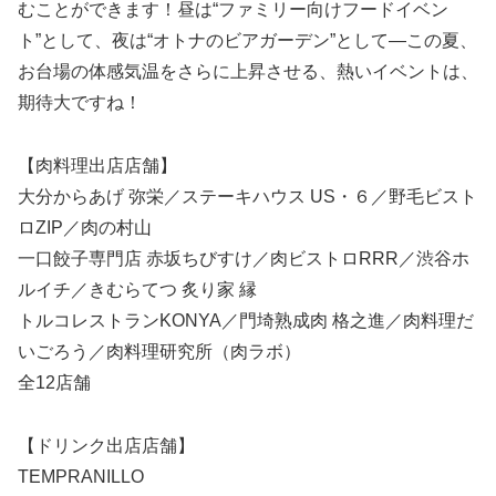
むことができます！昼は“ファミリー向けフードイベン
ト”として、夜は“オトナのビアガーデン”として―この夏、
お台場の体感気温をさらに上昇させる、熱いイベントは、
期待大ですね！
【肉料理出店店舗】
大分からあげ 弥栄／ステーキハウス US・６／野毛ビスト
ロZIP／肉の村山
一口餃子専門店 赤坂ちびすけ／肉ビストロRRR／渋谷ホ
ルイチ／きむらてつ 炙り家 縁
トルコレストランKONYA／門埼熟成肉 格之進／肉料理だ
いごろう／肉料理研究所（肉ラボ）
全12店舗
【ドリンク出店店舗】
TEMPRANILLO