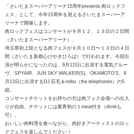
「さいたまスーパーアリーナ15周年presents 肉ロックフ
ェス」として、今年15周年を迎えるさいたまスーパーア
リーナで開催します。
肉ロックフェスはコンサートが９月１２、１３日の２日間
（さいたまスーパーアリーナ）、
埼玉県初上陸となる肉フェスが９月１０日〜１３日の４日
間（さいたま新都心けやきひろば）で行われます。今回出
演が明らかになったのは、9月12日に出演する電気グルー
ヴ、SPYAIR、JUN SKY WALKER(S)、OKAMOTO’S、9
月13日に出演するDJ 石毛＆nobu（the telephones）の5
組。
コンサートチケットをお持ちの方は肉フェス会場への出入
りが自由。チケットには業界初の１meat付き（drinkも
可）。
おいしい肉料理を食べながら、肉好きアーティストのロッ
クフェスを楽しんでください！