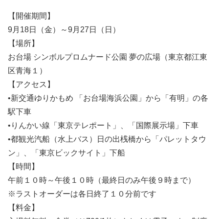
【開催期間】
9月18日（金）～9月27日（日）
【場所】
お台場 シンボルプロムナード公園 夢の広場（東京都江東
区青海１）
【アクセス】
•新交通ゆりかもめ 「お台場海浜公園」から「有明」の各
駅下車
•りんかい線「東京テレポート」、「国際展示場」下車
•都観光汽船（水上バス）日の出桟橋から「パレットタウ
ン」、「東京ビックサイト」下船
【時間】
午前１０時～午後１０時（最終日のみ午後９時まで）
※ラストオーダーは各日終了１０分前です
【料金】