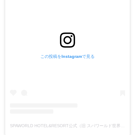
この投稿をInstagramで見る
SPAWORLD HOTEL&RESORT公式（旧 スパワールド世界の大温泉）(@spaworld_jp)がシェアした投稿