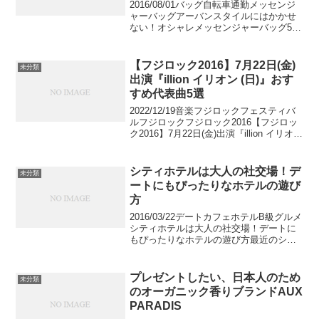
2016/08/01バッグ自転車通勤メッセンジ
ャーバッグアーバンスタイルにはかかせ
ない！オシャレメッセンジャーバッグ5選
自転車に乗る方のために開発されたメッ
センジャーバッグ抜群の機能性とスタイ
リッシュさが男性に人気です。そんな今
【フジロック2016】7月22日(金)
未分類
回はオシャレ...
出演『illion イリオン (日)』おす
すめ代表曲5選
2022/12/19音楽フジロックフェスティバ
ルフジロックフジロック2016【フジロッ
ク2016】7月22日(金)出演『illion イリオン
(日)』おすすめ代表曲5選今年で第20回目
となる「フジロックフェスティバル '16
(20th ...
シティホテルは大人の社交場！デ
未分類
ートにもぴったりなホテルの遊び
方
2016/03/22デートカフェホテルB級グルメ
シティホテルは大人の社交場！デートに
もぴったりなホテルの遊び方最近のシテ
ィホテルって実は最高の遊び場。気軽に
使える場所へと進化しているのです。時
にはドレスアップして、時にはカフェと
プレゼントしたい、日本人のため
未分類
して、はたま...
のオーガニック香りブランドAUX
PARADIS