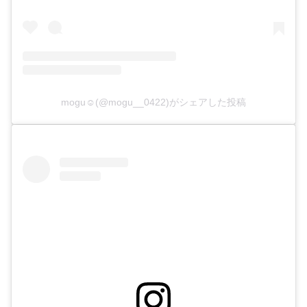
mogu☺︎(@mogu__0422)がシェアした投稿