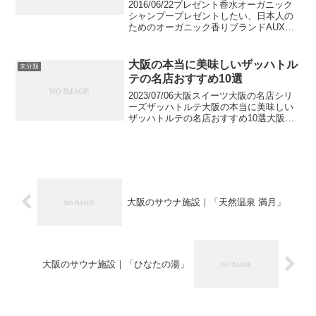
2016/06/22プレゼント香水オーガニック
シャンプープレゼントしたい、日本人の
ためのオーガニック香りブランドAUX
PARADIS2008年にスタートしたブランド
AUX PARADIS日本人に合う、日本人の
ためを思って作られたオーガニッ...
大阪の本当に美味しいザッハトル
未分類
テの名店おすすめ10選
2023/07/06大阪スイーツ大阪の名店シリ
ーズザッハトルテ大阪の本当に美味しい
ザッハトルテの名店おすすめ10選大阪の
本当に美味しいザッハトルテの名店をご
紹介します。ウィーンの伝統的なお菓子
であるザッハトルテはシンプルながら奥
深い味で今で...
大阪のサウナ施設｜「天然温泉 満月」
大阪のサウナ施設｜「ひなたの湯」