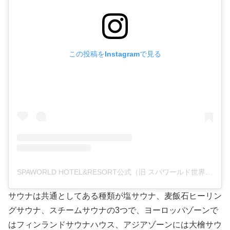
この投稿をInstagramで見る
SPAWORLD HOTEL&RESORT公式（旧 スパワールド世界の大温泉）(@spaworld_jp)がシェアした投稿
サウナは共通としてある種類が塩サウナ、麦飯石ヒーリン
グサウナ、スチームサウナの3つで、ヨーロッパゾーンで
はフィンランドサウナハウス、アジアゾーンには大檜サウ