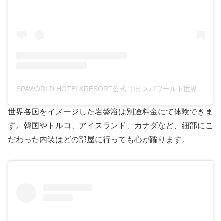
SPAWORLD HOTEL&RESORT公式（旧 スパワールド世界の大温泉）(@spaworld_jp)がシェアした投稿
世界各国をイメージした岩盤浴は別途料金にて体験できま
す。韓国やトルコ、アイスランド、カナダなど、細部にこ
だわった内装はどの部屋に行っても心が躍ります。