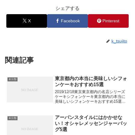
シェアする
X
Facebook
Pinterest
k_tsujito
関連記事
東京都内の本当に美味しいシフォ
未分類
ンケーキおすすめ15選
2019/12/18東京東京都内の名店シリーズ
ケーキシフォンケーキ東京都内の本当に
美味しいシフォンケーキおすすめ15選カ
フェのスイーツメニューで置いてあるこ
とも多いシフォンケーキ。専門店も多
く、デパ地下で購入できたりもしますよ
アーバンスタイルにはかかせな
未分類
ね。お土産にも...
い！オシャレメッセンジャーバッ
グ5選