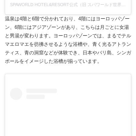
SPAWORLD HOTEL&RESORT公式（旧 スパワールド世界の大温泉）(@spaworld_jp)がシェアした投稿
温泉は4階と6階で分かれており、4階にはヨーロッパゾー
ン、6階にはアジアゾーンがあり、こちらは月ごとに女湯
と男湯が変わります。ヨーロッパゾーンでは、まるでテル
マエロマエを彷彿させるような浴槽や、青く光るアトラン
ティス、青の洞窟などが体験でき、日本やバリ島、シンガ
ポールをイメージした浴槽が揃っています。