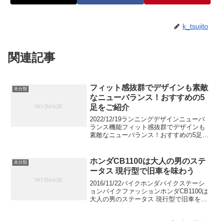
k_tsujito
関連記事
フィット感抜群でデザインも素敵
未分類
なニューバランス！おすすめの5
足をご紹介
2022/12/19ランニングデザインニューバ
ランス機能フィット感抜群でデザインも
素敵なニューバランス！おすすめの5足を
ご紹介元々は矯正用の靴を作っていたニ
ューバランス。ランニングだけではもっ
たいないファッショナブルな「N」のデザ
ホンダCB1100は大人の男のステ
未分類
インが印象...
ータス 現行型で旧車を味わう
2016/11/22バイクホンダバイクステーシ
ョンバイクファッションホンダCB1100は
大人の男のステータス 現行型で旧車を味
わう決して速さを求めない、CB1100の魅
力は「味」。ただ風を感じたい、遠くへ