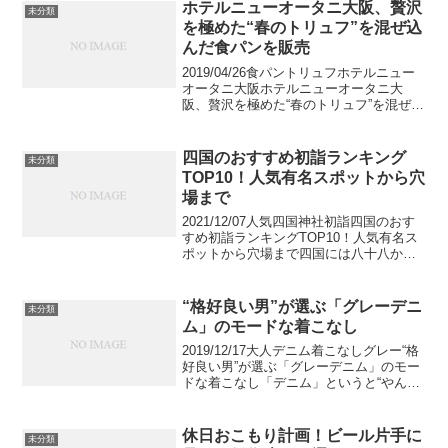
行きたい。そんな相棒にホンダ CB1...
ホテルニューオータニ大阪、贅沢
未分類
を極めた“春のトリュフ”を混ぜ込
んだ食パンを販売
2019/04/26食パントリュフホテルニュー
オータニ大阪ホテルニューオータニ大
阪、贅沢を極めた“春のトリュフ”を混ぜ込
んだ食パンを販売ホテルニューオータニ
大阪では、1日10個限定で、春季だけ出荷
できる特別なトリュフを使用した『春の
四国のおすすめ初詣ランキング
未分類
トリュフ...
TOP10！人気有名スポットから穴
場まで
2021/12/07人気四国神社初詣四国のおす
すめ初詣ランキングTOP10！人気有名ス
ポットから穴場まで四国には八十八か所
の霊場をはじめとした初詣にぴったりの
スポットがたくさんあります。カップル
におすすめの縁結びにご利益のある神社
“格好良い男”が選ぶ「グレーデニ
未分類
や魔除け、...
ム」のモードな着こなし
2019/12/17大人デニム着こなしグレー“格
好良い男”が選ぶ「グレーデニム」のモー
ドな着こなし「デニム」というと“やんち
ゃ”なイメージや、“カジュアル感”が出て
しまって、やりたいコーディネートには
似合わないといったことは、ありません
休日おこもり計画！ビール片手に
未分類
か？...