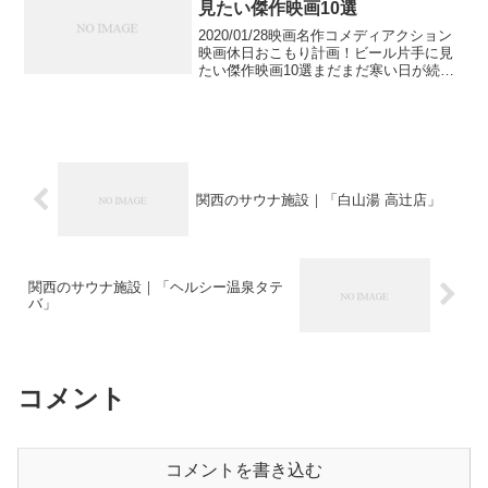
見たい傑作映画10選
2020/01/28映画名作コメディアクション
映画休日おこもり計画！ビール片手に見
たい傑作映画10選まだまだ寒い日が続き
ますね。なかなかお出かけする気になら
ない…そんな時には、あたたかいお部屋
の中で、ソファでごろごろしながら冷た
いビールと一...
関西のサウナ施設｜「白山湯 高辻店」
関西のサウナ施設｜「ヘルシー温泉タテ
バ」
コメント
コメントを書き込む