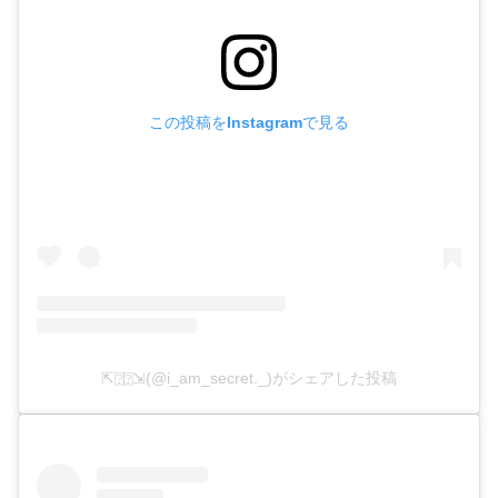
この投稿をInstagramで見る
⇱⍰⍰⇲(@i_am_secret._)がシェアした投稿