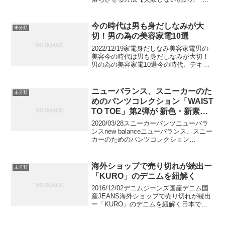
濯の仕方】デニムパンツを楽しむうえ
で、おしゃれに履きこなすことはもちろ
んですが、最大の楽しみは色落ちですよ
今の時代は男も身だしなみが大
未分類
ね。色落ちは、人...
切！男の為の美容家電10選
2022/12/19家電身だしなみ美容家電男の
美容今の時代は男も身だしなみが大切！
男の為の美容家電10選今の時代、デキる
男のポイントの一つに身だしなみの美し
さがあります。営業職やサービス職はも
ちろんの事、社会人のたしなみとして、
ニューバランス、スニーカーのた
未分類
美容にも気遣...
めのパンツコレクション「WAIST
TO TOE」第2弾が 新色・新素材
で登場
2020/03/28スニーカーパンツニューバラ
ンスnew balanceニューバランス、スニー
カーのためのパンツコレクション
「WAIST TO TOE」第2弾が 新色・新素
材で登場ニューバランスのシューズを最
も美しく見せるパンツをコンセプト...
海外ショップで売り切れが続出ー
未分類
「KURO」のデニムを紐解く
2016/12/02デニムジーンズ国産デニム国
産JEANS海外ショップで売り切れが続出
ー「KURO」のデニムを紐解く日本では
海外ブランドのデニムが人気ですが、海
外では日本製のジーンズが人気です。そ