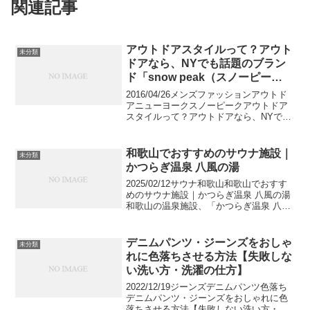
関連記事
アウトドアスタイルって？アウト
未分類
ドアなら、NYでも話題のブラン
ド「snow peak（スノーピー
ク）」で決まり！
2016/04/26メンズファッションアウトド
アニューヨークスノーピークアウトドア
スタイルって？アウトドアなら、NYでも
話題のブランド「snow peak（スノーピ
ーク）」で決まり！アウトドアにジャケ
パンなんてナンセンス！アウトドアグッ
和歌山でおすすめのサウナ施設｜
未分類
ズで...
かつらぎ温泉 八風の湯
2025/02/12サウナ和歌山和歌山でおすす
めのサウナ施設｜かつらぎ温泉 八風の湯
和歌山の温泉施設、「かつらぎ温泉 八風
の湯」についての情報を紹介します。営
業時間やアメニティ情報、かつらぎ温泉
八風の湯に行く前に是非チェックしてい
デニムパンツ・ジーンズをおしゃ
未分類
ってくだ...
れに色落ちさせる方法【失敗しな
い洗い方・洗濯の仕方】
2022/12/19ジーンズデニムパンツ色落ち
デニムパンツ・ジーンズをおしゃれに色
落ちさせる方法【失敗しない洗い方・洗