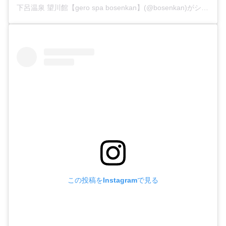
下呂温泉 望川館【gero spa bosenkan】(@bosenkan)がシェアした投稿
この投稿をInstagramで見る