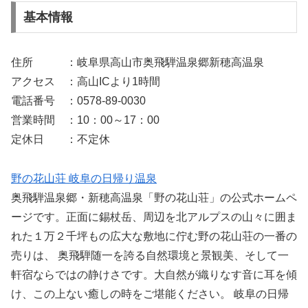
基本情報
住所 ：岐阜県高山市奥飛騨温泉郷新穂高温泉
アクセス ：高山ICより1時間
電話番号 ：0578-89-0030
営業時間 ：10：00～17：00
定休日 ：不定休
野の花山荘 岐阜の日帰り温泉
奥飛騨温泉郷・新穂高温泉「野の花山荘」の公式ホームペ
ージです。正面に錫杖岳、周辺を北アルプスの山々に囲ま
れた１万２千坪もの広大な敷地に佇む野の花山荘の一番の
売りは、 奥飛騨随一を誇る自然環境と景観美、そして一
軒宿ならではの静けさです。大自然が織りなす音に耳を傾
け、この上ない癒しの時をご堪能ください。 岐阜の日帰