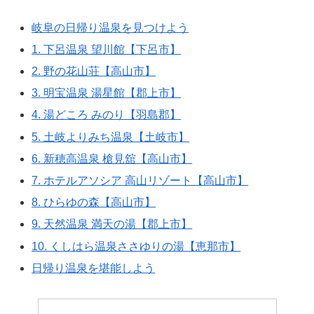
岐阜の日帰り温泉を見つけよう
1. 下呂温泉 望川館【下呂市】
2. 野の花山荘【高山市】
3. 明宝温泉 湯星館【郡上市】
4. 湯どころ みのり【羽島郡】
5. 土岐よりみち温泉【土岐市】
6. 新穂高温泉 槍見舘【高山市】
7. ホテルアソシア 高山リゾート【高山市】
8. ひらゆの森【高山市】
9. 天然温泉 満天の湯【郡上市】
10. くしはら温泉ささゆりの湯【恵那市】
日帰り温泉を堪能しよう