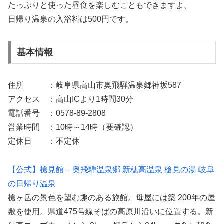
たっぷりと使った昼食を楽しむこともできますよ。
日帰り温泉の入浴料は500円です。
基本情報
住所 ：岐阜県高山市奥飛騨温泉郷神坂587
アクセス ：高山ICより1時間30分
電話番号 ：0578-89-2808
営業時間 ：10時～14時（要確認）
定休日 ：不定休
【公式】槍見館 – 奥飛騨温泉郷 新穂高温泉 槍見の湯 岐阜
の日帰り温泉
槍ヶ岳の景色を望む趣のある旅館。母屋には築 200年の屋
敷を使用。県道475号線そばの高原川沿いに位置する。新