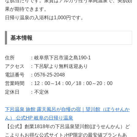
な肌当たりです。泉質はアルカリ性う単純温泉で、美肌効
果が期待できます。
日帰り温泉の入浴料は1,000円です。
基本情報
住所 ：岐阜県下呂市湯之島190-1
アクセス ：下呂駅より無料送迎あり
電話番号 ：0576-25-2048
営業時間 ：12：00～14：00／18：00～20：00
定休日 ：不定休
下呂温泉 旅館 露天風呂が自慢の宿｜望川館（ぼうせんか
ん） 公式HP 岐阜の日帰り温泉
【公式】創業1818年の下呂温泉望川館(ぼうせんかん）ど
こよりもお得な公式サイト♪HP限定の最安値プランもあ