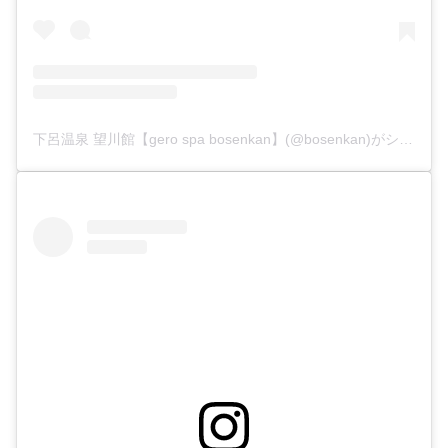
下呂温泉 望川館【gero spa bosenkan】(@bosenkan)がシェアした投稿