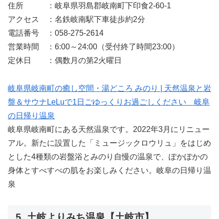
住所 ：岐阜県羽島郡岐南町下印食2‐60‐1
アクセス ：名鉄岐南駅下車徒歩約2分
電話番号 ：058-275-2614
営業時間 ：6:00～24:00（受付終了時間23:00）
定休日 ：偶数月の第2火曜日
岐阜県岐南町の癒し空間・湯どころ みのり | 天然温泉と岩
盤＆サウナLeLuで1日ごゆっくりお過ごしください 岐阜
の日帰り温泉
岐阜県岐南町にある天然温泉です。2022年3月にリニュー
アル。新たに設置した「ミュージックロウリュ」をはじめ
とした4種類の岩盤浴とみのり自慢の温泉で、ぽかぽかの
身体とすべすべの肌をお楽しみください。岐阜の日帰り温
泉
5. 土岐よりみち温泉【土岐市】