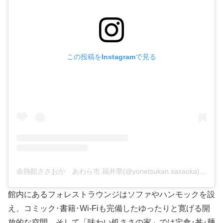
この投稿をInstagramで見る
余熱館ささおか あわら市.福井県(@yonetsukan.sasaoka)がシェアした投稿
館内にあるフォレストラウンジはソファやハンモックを設
え、コミック･書籍･Wi-Fiも完備したゆったりと寛げる開
放的な空間。そして「味わい処ささの家」では定食･丼･麺