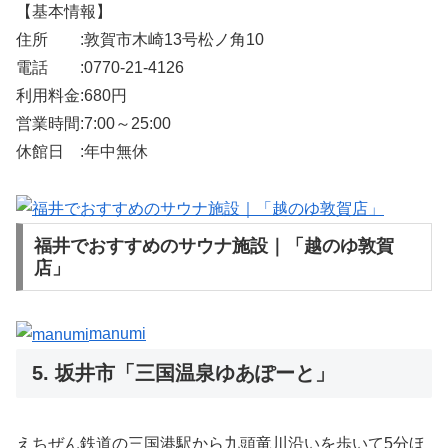
【基本情報】
住所 :敦賀市木崎13号松ノ角10
電話 :0770-21-4126
利用料金:680円
営業時間:7:00～25:00
休館日 :年中無休
福井でおすすめのサウナ施設｜「越のゆ敦賀
店」
manumi
5. 坂井市「三国温泉ゆあぽーと」
えちぜん鉄道の三国港駅から九頭竜川沿いを歩いて5分ほ