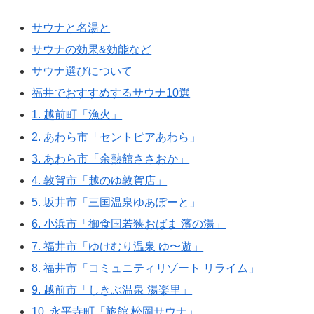
サウナと名湯と
サウナの効果&効能など
サウナ選びについて
福井でおすすめするサウナ10選
1. 越前町「漁火」
2. あわら市「セントピアあわら」
3. あわら市「余熱館ささおか」
4. 敦賀市「越のゆ敦賀店」
5. 坂井市「三国温泉ゆあぽーと」
6. 小浜市「御食国若狭おばま 濱の湯」
7. 福井市「ゆけむり温泉 ゆ〜遊」
8. 福井市「コミュニティリゾート リライム」
9. 越前市「しきぶ温泉 湯楽里」
10. 永平寺町「​旅館 松岡サウナ」