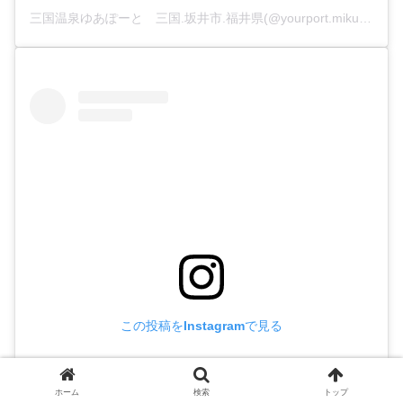
三国温泉ゆあぽーと 三国.坂井市.福井県(@yourport.mikuni)がシェアした投稿
この投稿をInstagramで見る
ホーム
検索
トップ