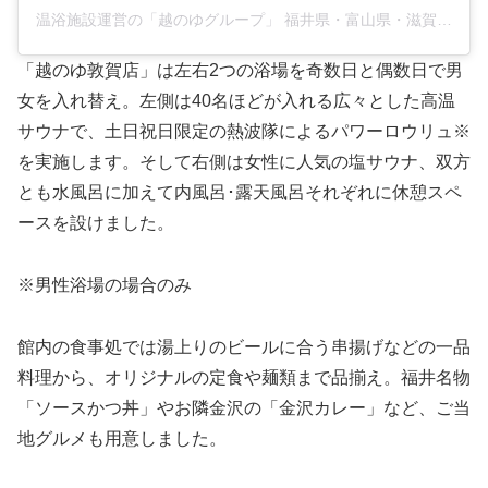
温浴施設運営の「越のゆグループ」 福井県・富山県・滋賀県(@koshinoyu.group)がシェアした投稿
「越のゆ敦賀店」は左右2つの浴場を奇数日と偶数日で男
女を入れ替え。左側は40名ほどが入れる広々とした高温
サウナで、土日祝日限定の熱波隊によるパワーロウリュ※
を実施します。そして右側は女性に人気の塩サウナ、双方
とも水風呂に加えて内風呂･露天風呂それぞれに休憩スペ
ースを設けました。
※男性浴場の場合のみ
館内の食事処では湯上りのビールに合う串揚げなどの一品
料理から、オリジナルの定食や麺類まで品揃え。福井名物
「ソースかつ丼」やお隣金沢の「金沢カレー」など、ご当
地グルメも用意しました。