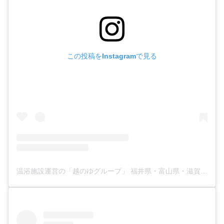
この投稿をInstagramで見る
温浴施設運営の「越のゆグループ」 福井県・富山県・滋賀県(@koshinoyu.group)がシェアした投稿