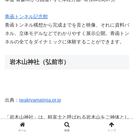
青函トンネル記念館
青函トンネル構想から完成までを音と映像、それに資料パ
ネル、立体モデルなどでわかりやすく展示公開。青函トン
ネルの全てをダイナミックに体験することができます。
岩木山神社（弘前市）
出典：
iwakiyamajinja.or.jp
「岩木山神社」は、軽富士と呼ばれる岩木山をご神体とし
た1200年以上の歴史がある開運招福の神社で、古くから
ホーム
検索
トップ
津軽地域の人々の信仰を集めてきたパワースポットです。