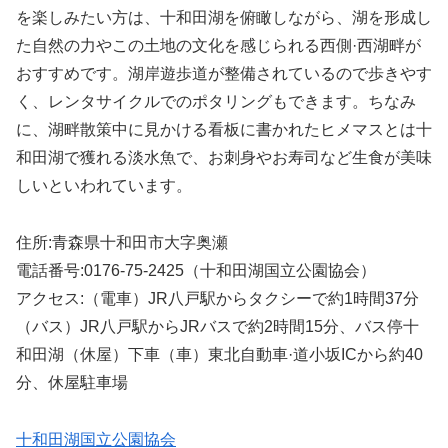
を楽しみたい方は、十和田湖を俯瞰しながら、湖を形成し
た自然の力やこの土地の文化を感じられる西側·西湖畔が
おすすめです。湖岸遊歩道が整備されているので歩きやす
く、レンタサイクルでのポタリングもできます。ちなみ
に、湖畔散策中に見かける看板に書かれたヒメマスとは十
和田湖で獲れる淡水魚で、お刺身やお寿司など生食が美味
しいといわれています。
住所:青森県十和田市大字奥瀬
電話番号:0176-75-2425（十和田湖国立公園協会）
アクセス:（電車）JR八戸駅からタクシーで約1時間37分
（バス）JR八戸駅からJRバスで約2時間15分、バス停十
和田湖（休屋）下車（車）東北自動車·道小坂ICから約40
分、休屋駐車場
十和田湖国立公園協会