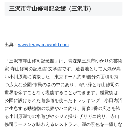
三沢市寺山修司記念館（三沢市）
出典：
www.terayamaworld.com
「三沢市寺山修司記念館」は、青森県三沢市ゆかりの芸術
家·寺山修司の記念館·文学館です。避暑地として人気が高
い小川原湖に隣接した、東京ドーム約99個分の面積を持
つ広大な公園·市民の森の中にあり、深い緑と寺山修司の
世界を余すことなく堪能することができます。鑑賞後は、
公園に設けられた遊歩道を使ったトレッキング、小田内沼
に生息する動植物の観察やバス釣り、青森1番の広さを誇
る小川原湖での水遊びやシジミ採り·ザリガニ釣り、寺山
修司ラーメンが味わえるレストラン、湖の景色を一望しな