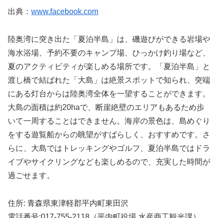
出典：
www.facebook.com
陸奥湾に突き出た「夏泊半島」は、磯遊びができる岩場や
海水浴場、予約不要のキャンプ場、ひっかけ釣り場など、
夏のアクティビティが楽しめる場所です。「夏泊半島」と
渡し橋で結ばれた「大島」は絶景スポットで知られ、突端
にある灯台からは陸奥湾全体を一望することができます。
大島の面積は約20haで、断崖絶壁のエリアもあるため歩
いて一周することはできません。海岸の景色は、島めぐり
をする遊覧船からの眺望がすばらしく、おすすめです。さ
らに、大島ではトレッキングやゴルフ、夏泊半島ではドラ
イブやサイクリングなども楽しめるので、充実した時間が
過ごせます。
住所: 青森県東津軽郡平内町東田沢
電話番号:017-755-2118（平内町役場 水産商工観光課）