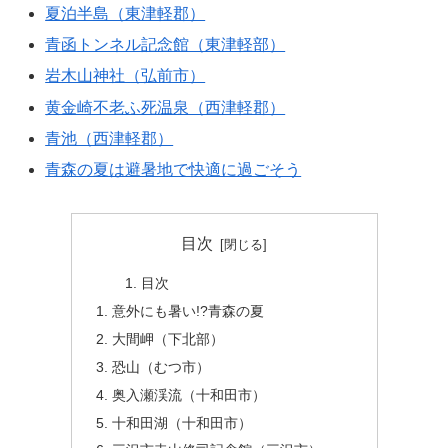
夏泊半島（東津軽郡）
青函トンネル記念館（東津軽部）
岩木山神社（弘前市）
黄金崎不老ふ死温泉（西津軽郡）
青池（西津軽郡）
青森の夏は避暑地で快適に過ごそう
目次
目次
意外にも暑い!?青森の夏
大間岬（下北部）
恐山（むつ市）
奥入瀬渓流（十和田市）
十和田湖（十和田市）