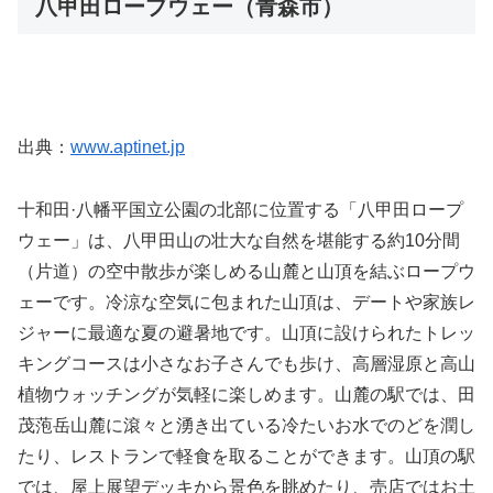
八甲田ロープウェー（青森市）
出典：
www.aptinet.jp
十和田·八幡平国立公園の北部に位置する「八甲田ロープ
ウェー」は、八甲田山の壮大な自然を堪能する約10分間
（片道）の空中散歩が楽しめる山麓と山頂を結ぶロープウ
ェーです。冷涼な空気に包まれた山頂は、デートや家族レ
ジャーに最適な夏の避暑地です。山頂に設けられたトレッ
キングコースは小さなお子さんでも歩け、高層湿原と高山
植物ウォッチングが気軽に楽しめます。山麓の駅では、田
茂萢岳山麓に滾々と湧き出ている冷たいお水でのどを潤し
たり、レストランで軽食を取ることができます。山頂の駅
では、屋上展望デッキから景色を眺めたり、売店ではお土