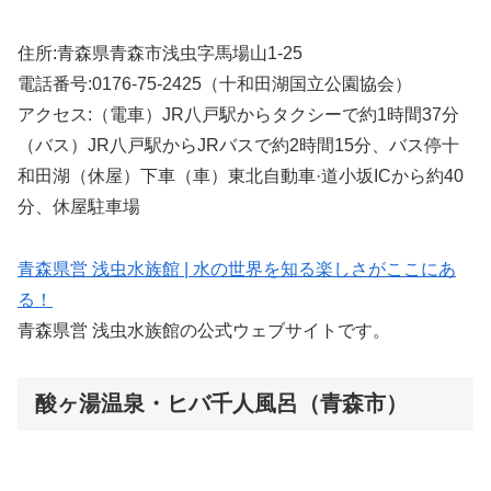
住所:青森県青森市浅虫字馬場山1-25
電話番号:0176-75-2425（十和田湖国立公園協会）
アクセス:（電車）JR八戸駅からタクシーで約1時間37分
（バス）JR八戸駅からJRバスで約2時間15分、バス停十
和田湖（休屋）下車（車）東北自動車·道小坂ICから約40
分、休屋駐車場
青森県営 浅虫水族館 | 水の世界を知る楽しさがここにあ
る！
青森県営 浅虫水族館の公式ウェブサイトです。
酸ヶ湯温泉・ヒバ千人風呂（青森市）