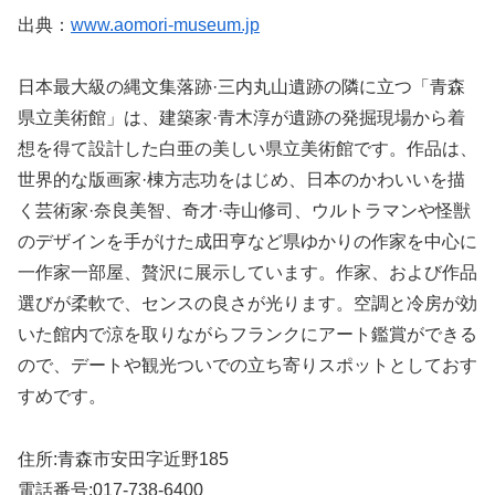
出典：
www.aomori-museum.jp
日本最大級の縄文集落跡·三内丸山遺跡の隣に立つ「青森
県立美術館」は、建築家·青木淳が遺跡の発掘現場から着
想を得て設計した白亜の美しい県立美術館です。作品は、
世界的な版画家·棟方志功をはじめ、日本のかわいいを描
く芸術家·奈良美智、奇才·寺山修司、ウルトラマンや怪獣
のデザインを手がけた成田亨など県ゆかりの作家を中心に
一作家一部屋、贅沢に展示しています。作家、および作品
選びが柔軟で、センスの良さが光ります。空調と冷房が効
いた館内で涼を取りながらフランクにアート鑑賞ができる
ので、デートや観光ついでの立ち寄りスポットとしておす
すめです。
住所:青森市安田字近野185
電話番号:017-738-6400