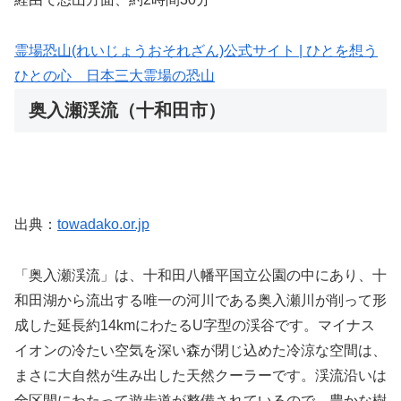
霊場恐山(れいじょうおそれざん)公式サイト | ひとを想う
ひとの心 日本三大霊場の恐山
奥入瀬渓流（十和田市）
出典：
towadako.or.jp
「奥入瀬渓流」は、十和田八幡平国立公園の中にあり、十
和田湖から流出する唯一の河川である奥入瀬川が削って形
成した延長約14kmにわたるU字型の渓谷です。マイナス
イオンの冷たい空気を深い森が閉じ込めた冷涼な空間は、
まさに大自然が生み出した天然クーラーです。渓流沿いは
全区間にわたって遊歩道が整備されているので、豊かな樹