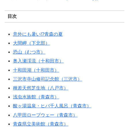
目次
意外にも暑い!?青森の夏
大間岬（下北部）
恐山（むつ市）
奥入瀬渓流（十和田市）
十和田湖（十和田市）
三沢市寺山修司記念館（三沢市）
種差天然芝生地（八戸市）
浅虫水族館（青森市）
酸ヶ湯温泉・ヒバ千人風呂（青森市）
八甲田ロープウェー（青森市）
青森県立美術館（青森市）