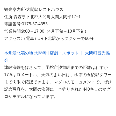
観光案内所·大間崎レストハウス
住所:青森県下北郡大間町大間大間平17−1
電話番号:0175-37-4353
営業時間:9:00～17:00（4月下旬～10月下旬）
アクセス:（電車）JR下北駅からタクシーで60分
本州最北端の地 大間崎 | 店舗・スポット ｜ 大間町観光協
会
津軽海峡をはさんで、函館市汐首岬までの距離はわずか
17.5キロメートル。天気のよい日は、函館の五稜郭タワー
まで肉眼で確認できます。マグロのモニュメントで、ぜひ
記念写真を。大間の漁師に一本釣りされた440キロのマグ
ロがモデルになっています。