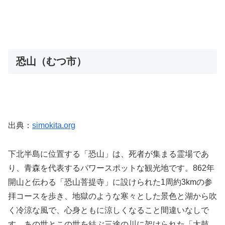
恐山（むつ市）
出典：
simokita.org
下北半島に位置する「恐山」は、死者が集まる霊場であ
り、青森を代表するパワースポットな観光地です。862年
開山と伝わる「恐山菩提寺」に設けられた1周約3kmの参
拝コースを歩き、地獄のような寒々とした景色と湖から吹
く冷涼な風で、心身ともに涼しくなること間違いなしで
す。あの世とこの世を結ぶ三途の川に架けられた「太鼓