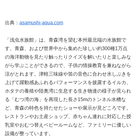
出典：
asamushi-aqua.com
「浅虫水族館」は、青森湾を望む本州最北端の水族館で
す。青森、および世界中から集めた珍しい約300種1万点
の海洋動物を見たり触ったりクイズを解いたりと楽しみな
がら学ぶことができるので、子供の情操教育を兼ねながら
涼がとれます。津軽三味線や笛の音色に合わせ水しぶきを
上げて躍動感あふれるパフォーマンスを披露するイルカ、
ホタテの養殖や陸奥湾に生息する生き物達の様子が見られ
る「むつ湾の海」を再現した長さ15mのトンネル水槽な
ど、青森の特色を持たせたショーや展示が見どころです。
レストランやお土産ショップ、赤ちゃん連れに対応した授
乳室やおむつ替えベビールームなど、ファミリーに優しい
設備が整っています。