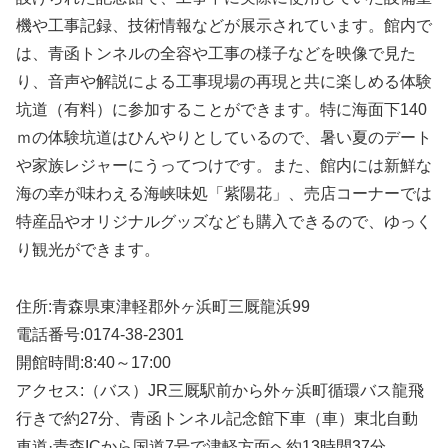
機や工事記録、技術情報などが展示されています。館内で
は、青函トンネルの全容や工事の様子などを映像で見た
り、音声や解説による工事現場の再現と共に楽しめる体験
坑道（有料）に参加することができます。特に海面下140
ｍの体験坑道はひんやりとしているので、暑い夏のデート
や家族レジャーにうってつけです。また、館内には新鮮な
海の幸が味わえる海峡味処「紫陽花」、売店コーナーでは
特産品やオリジナルグッズなども購入できるので、ゆっく
り観光ができます。
住所:青森県東津軽郡外ヶ浜町三厩龍浜99
電話番号:0174-38-2301
開館時間:8:40～17:00
アクセス:（バス）JR三厩駅前から外ヶ浜町循環バス龍飛
行きで約27分、青函トンネル記念館下車（車）東北自動
車道·青森ICから国道7号で津軽方面へ約13時間37分