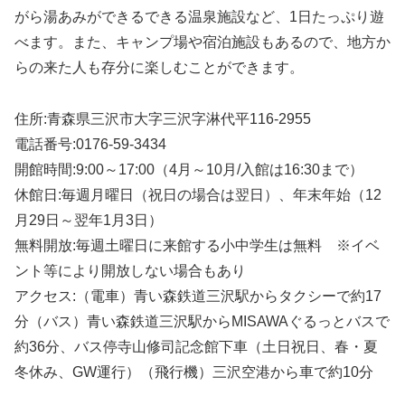
がら湯あみができるできる温泉施設など、1日たっぷり遊
べます。また、キャンプ場や宿泊施設もあるので、地方か
らの来た人も存分に楽しむことができます。
住所:青森県三沢市大字三沢字淋代平116-2955
電話番号:0176-59-3434
開館時間:9:00～17:00（4月～10月/入館は16:30まで）
休館日:毎週月曜日（祝日の場合は翌日）、年末年始（12
月29日～翌年1月3日）
無料開放:毎週土曜日に来館する小中学生は無料 ※イベ
ント等により開放しない場合もあり
アクセス:（電車）青い森鉄道三沢駅からタクシーで約17
分（バス）青い森鉄道三沢駅からMISAWAぐるっとバスで
約36分、バス停寺山修司記念館下車（土日祝日、春・夏
冬休み、GW運行）（飛行機）三沢空港から車で約10分