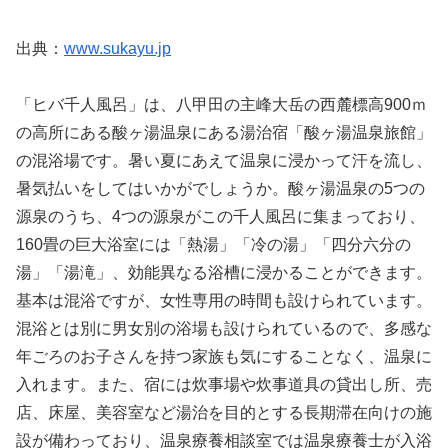
出典：
www.sukayu.jp
「ヒバ千人風呂」は、八甲田の主峰大岳の西麓標高900ｍ
の高所にある酸ヶ湯温泉にある湯治宿「酸ヶ湯温泉旅館」
の混浴場です。暑い夏にあえて温泉に浸かって汗を流し、
暑気払いをしてはいかがでしょうか。酸ヶ湯温泉の5つの
源泉のうち、4つの源泉がこの千人風呂に集まっており、
160畳の巨大浴室には「熱湯」「冷の湯」「四分六分の
湯」「湯滝」、効能異なる浴槽に浸かることができます。
基本は混浴ですが、女性専用の時間も設けられています。
混浴とは別に男女別の浴場も設けられているので、多感な
年ごろのお子さんを持つ家族も気にすることなく、温泉に
入れます。また、宿には炊事場や炊事道具の貸出し所、売
店、床屋、美容室など湯治を目的とする長期滞在向けの施
設が備わっており、温泉療養相談室では温泉療養士が入浴