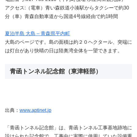
アクセス:（電車）青い森鉄道小湊駅からタクシーで約30
分（車）青森自動車道から国道4号線経由で約1時間
夏泊半島 大島 – 青森県平内町
大島のページです。島の面積は約２０ヘクタール、突端に
は灯台があり快晴の日は陸奥湾全体を一望できます。
青函トンネル記念館（東津軽部）
出典：
www.aptinet.jp
「青函トンネル記念館」は、青函トンネル工事基地跡地に
設けられた記念館で、工事中に実際に使用していた設備重