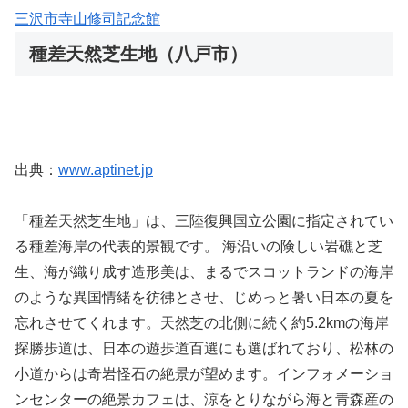
三沢市寺山修司記念館
種差天然芝生地（八戸市）
出典：
www.aptinet.jp
「種差天然芝生地」は、三陸復興国立公園に指定されてい
る種差海岸の代表的景観です。 海沿いの険しい岩礁と芝
生、海が織り成す造形美は、まるでスコットランドの海岸
のような異国情緒を彷彿とさせ、じめっと暑い日本の夏を
忘れさせてくれます。天然芝の北側に続く約5.2kmの海岸
探勝歩道は、日本の遊歩道百選にも選ばれており、松林の
小道からは奇岩怪石の絶景が望めます。インフォメーショ
ンセンターの絶景カフェは、涼をとりながら海と青森産の