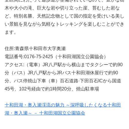
木や大小の滝、巨大な岩や切り立った崖、苔むした岩な
ど、特別名勝、天然記念物として国の指定を受けいる美し
い景観を見ながら気軽なトレッキングを楽しむことができ
ます。
住所:青森県十和田市大字奥瀬
電話番号:0176-75-2425（十和田湖国立公園協会）
アクセス:（電車）JR八戸駅から横山までタクシーで約90
分（バス）JR八戸駅からJRバス十和田湖休屋行で約90
分、バス停焼山下車（車）百石道路·下田百石ICから国道
45号、102号経由で約1時間20分、焼山駐車場
十和田湖・奥入瀬渓流の魅力 ～深呼吸したくなる十和田
湖・奥入瀬～ － 十和田湖国立公園協会