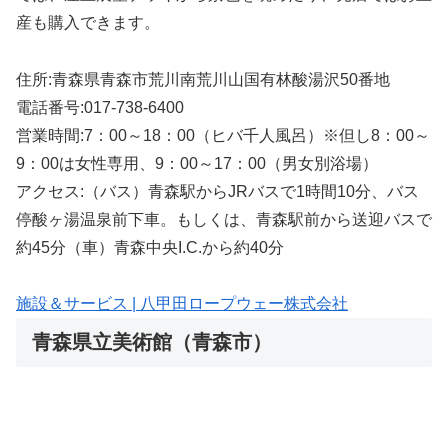
産も購入できます。
住所:青森県青森市荒川南荒川山国有林酸湯沢50番地
電話番号:017-738-6400
営業時間:7：00～18：00（ヒバ千人風呂）※但し8：00～
9：00は女性専用、9：00～17：00（男女別浴場）
アクセス:（バス）青森駅からJRバスで1時間10分、バス
停酸ヶ湯温泉前下車。もしくは、青森駅前から送迎バスで
約45分（車）青森中央I.C.から約40分
施設＆サービス | 八甲田ロープウェー株式会社
青森県立美術館（青森市）