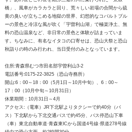
橋」、風車がカラカラと回り、荒々しい岩場の合間から硫
黄の臭いが立ちこめる地獄の世界、幻想的なコバルトブル
ーの景色と冷涼な風が吹く「宇曽利山湖」で極楽浄土、無
料の恐山温泉など、非日常の景色と体験が詰まっていま
す。ちなみに、有名なイタコの口寄せは、恐山大祭と恐山
秋詣りの時のみ行われ、当日受付のみとなっています。
住所:青森県むつ市田名部宇曽利山3-2
電話番号:0175-22-3825（恐山寺務所）
開山:6：00～18：00（5月1日～10月中旬）、6：00～
17：00（10月中旬～10月31日）
休業期間：10月31日～4月
アクセス:（電車）JR下北駅よりタクシーで約40分（バ
ス）下北駅から下北交通バスで約45分、バス停恐山下車
（車）東北自動車道·青森東ICから国道4号線·県道278号線
経由で恐山方面、約2時間30分