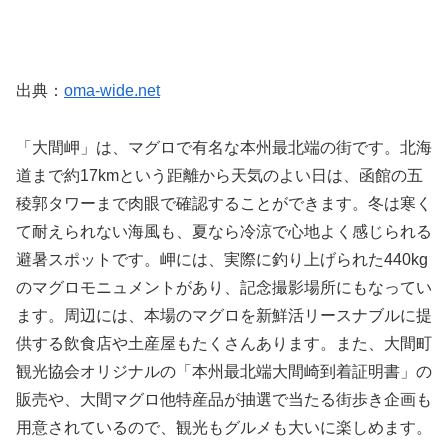
出典：
oma-wide.net
「大間岬」は、マグロで有名な本州最北端の街です。北海
道まで約17kmという距離から天気のよい日は、函館の五
稜郭タワーまで肉眼で確認することができます。冬は寒く
て耐えられない海風も、夏なら冷涼で心地よく感じられる
避暑スポットです。岬には、実際に釣り上げられた440kg
のマグロモニュメントがあり、記念撮影場所にもなってい
ます。周辺には、本場のマグロを新鮮活リースナブルに提
供する飲食店や土産屋もたくさんあります。また、大間町
観光協会オリジナルの「本州最北端大間崎到着証明書」の
販売や、大間マグロ他特産品が抽選で当たる街歩き企画も
用意されているので、観光もグルメも大いに楽しめます。