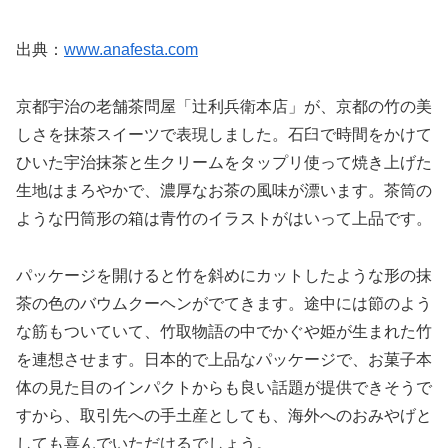
出典：
www.anafesta.com
京都宇治の老舗茶問屋「辻利兵衛本店」が、京都の竹の美
しさを抹茶スイーツで表現しました。石臼で時間をかけて
ひいた宇治抹茶と生クリームをタップリ使って焼き上げた
生地はまろやかで、濃厚なお茶の風味が漂います。茶筒の
ような円筒形の箱は青竹のイラストがはいって上品です。
パッケージを開けると竹を斜めにカットしたような形の抹
茶の色のバウムクーヘンがでてきます。途中には節のよう
な筋もついていて、竹取物語の中でかぐや姫が生まれた竹
を連想させます。日本的で上品なパッケージで、お菓子本
体の見た目のインパクトからも良い話題が提供できそうで
すから、取引先への手土産としても、海外へのおみやげと
しても喜んでいただけるでしょう。