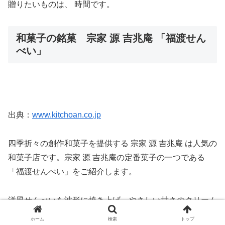
贈りたいものは、 時間です。
和菓子の銘菓 宗家 源 吉兆庵 「福渡せん
べい」
出典：
www.kitchoan.co.jp
四季折々の創作和菓子を提供する 宗家 源 吉兆庵 は人気の
和菓子店です。宗家 源 吉兆庵の定番菓子の一つである
「福渡せんべい」をご紹介します。
洋風せんべいを波形に焼き上げ、やさしい甘さのクリーム
を挟みました。サクッとした歯触りとなめらかなクリーム
ホーム
検索
トップ