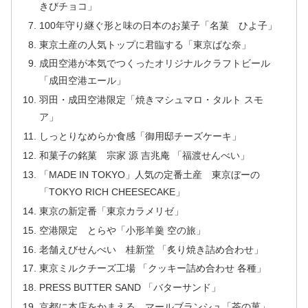
きびチョコ」
100年守り継ぐ形と味の日本のお菓子「名菓 ひよ子」
東京土産の人気トップに君臨する「東京ばな奈」
成田空港が本気でつくったオリジナルクラフトビール
「成田空港エール」
羽田・成田空港限定「焼きマシュマロ・タルト スモ
ア」
しっとりなめらか食感「御用邸チーズケーキ」
和菓子の銘菓 宗家 源 吉兆庵 「福渡せんべい」
「MADE IN TOKYO」人気の定番土産 東京ぼーの
「TOKYO RICH CHEESECAKE」
東京の新定番「東京カラメリゼ」
空港限定 とらや「小形羊羹 空の旅」
老舗えびせんべい 桂新堂 「炙り焼き詰め合わせ」
東京ミルクチーズ工場 「クッキー詰め合わせ 各種」
PRESS BUTTER SAND 「バターサンド」
京都に本店をかまえる マールブランシュ「茶の菓」