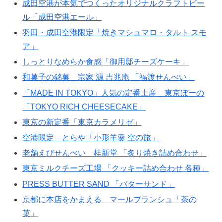
成田空港が本気でつくったオリジナルクラフトビー
ル「成田空港エール」
羽田・成田空港限定「焼きマシュマロ・タルト スモ
ア」
しっとりなめらか食感「御用邸チーズケーキ」
和菓子の銘菓 宗家 源 吉兆庵 「福渡せんべい」
「MADE IN TOKYO」人気の定番土産 東京ぼーの
「TOKYO RICH CHEESECAKE」
東京の新定番「東京カラメリゼ」
空港限定 とらや「小形羊羹 空の旅」
老舗えびせんべい 桂新堂 「炙り焼き詰め合わせ」
東京ミルクチーズ工場 「クッキー詰め合わせ 各種」
PRESS BUTTER SAND 「バターサンド」
京都に本店をかまえる マールブランシュ「茶の
菓」