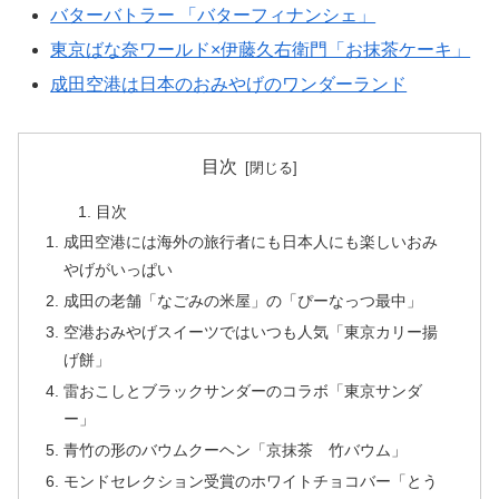
バターバトラー 「バターフィナンシェ」
東京ばな奈ワールド×伊藤久右衛門「お抹茶ケーキ」
成田空港は日本のおみやげのワンダーランド
目次
目次
成田空港には海外の旅行者にも日本人にも楽しいおみ
やげがいっぱい
成田の老舗「なごみの米屋」の「ぴーなっつ最中」
空港おみやげスイーツではいつも人気「東京カリー揚
げ餅」
雷おこしとブラックサンダーのコラボ「東京サンダ
ー」
青竹の形のバウムクーヘン「京抹茶 竹バウム」
モンドセレクション受賞のホワイトチョコバー「とう