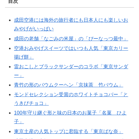
目次
成田空港には海外の旅行者にも日本人にも楽しいお
みやげがいっぱい
成田の老舗「なごみの米屋」の「ぴーなっつ最中」
空港おみやげスイーツではいつも人気「東京カリー
揚げ餅」
雷おこしとブラックサンダーのコラボ「東京サンダ
ー」
青竹の形のバウムクーヘン「京抹茶 竹バウム」
モンドセレクション受賞のホワイトチョコバー「と
うきびチョコ」
100年守り継ぐ形と味の日本のお菓子「名菓 ひよ
子」
東京土産の人気トップに君臨する「東京ばな奈」