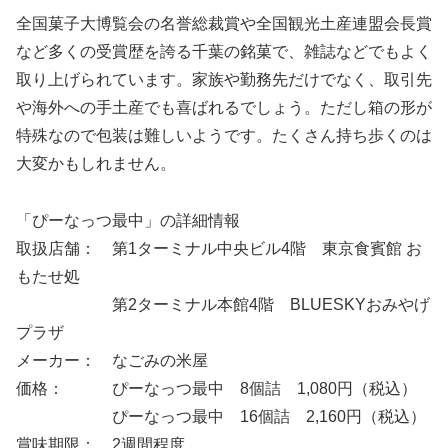
全国菓子大博覧会の名誉総裁賞や全国観光土産連盟会長賞
など多くの受賞歴を誇る千葉の銘菓で、雑誌などでもよく
取り上げられています。家族や勤務先だけでなく、取引先
や海外への手土産でも喜ばれるでしょう。ただし箱の形が
特殊なので包装は難しいようです。たくさん持ち歩くのは
大変かもしれません。
「ぴーなっつ最中」の詳細情報
取扱店舗： 第1ターミナル中央ビル4階 東京食賓館 お
もたせ処
第2ターミナル本館4階 BLUESKYおみやげ
プラザ
メーカー： なごみの米屋
価格： ぴーなっつ最中 8個詰 1,080円（税込）
ぴーなっつ最中 16個詰 2,160円（税込）
賞味期限： 2週間程度