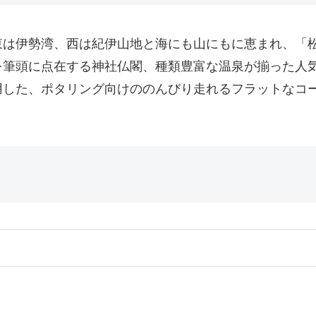
東は伊勢湾、西は紀伊山地と海にも山にもに恵まれ、「
を筆頭に点在する神社仏閣、種類豊富な温泉が揃った人
用した、ポタリング向けののんびり走れるフラットなコ