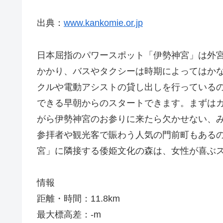
出典：
www.kankomie.or.jp
日本屈指のパワースポット「伊勢神宮」は外宮
かかり、バスやタクシーは時期によってはか
クルや電動アシストの貸し出しを行っている
できる早朝からのスタートできます。まずは
がら伊勢神宮のお参りに来たら欠かせない、
参拝者や観光客で賑わう人気の門前町もある
宮」に隣接する倭姫文化の森は、女性が喜ぶ
情報
距離・時間：11.8km
最大標高差：-m