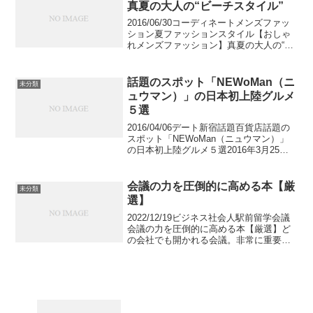
真夏の大人の“ビーチスタイル”
2016/06/30コーディネートメンズファッ
ション夏ファッションスタイル【おしゃ
れメンズファッション】真夏の大人の“ビ
ーチスタイル”真夏を飾るおしゃれコーデ
ィネートを考えていますか？しかも、ビ
ーチが似合うコーディネートといった
話題のスポット「NEWoMan（ニ
未分類
ら、チェック...
ュウマン）」の日本初上陸グルメ
５選
2016/04/06デート新宿話題百貨店話題の
スポット「NEWoMan（ニュウマン）」
の日本初上陸グルメ５選2016年3月25
日、新宿駅新南口にオープンした新商業
施設「NEWoMan」。すでにメディアや
雑誌でも数多く取り上げられ、すでに話
会議の力を圧倒的に高める本【厳
未分類
題...
選】
2022/12/19ビジネス社会人駅前留学会議
会議の力を圧倒的に高める本【厳選】ど
の会社でも開かれる会議。非常に重要な
ものにも関わらず、何故か悪者扱いされ
る傾向にあります。ただ会議それ自体は
決して悪いものではなく、むしろ会議の
目的が不明確で...