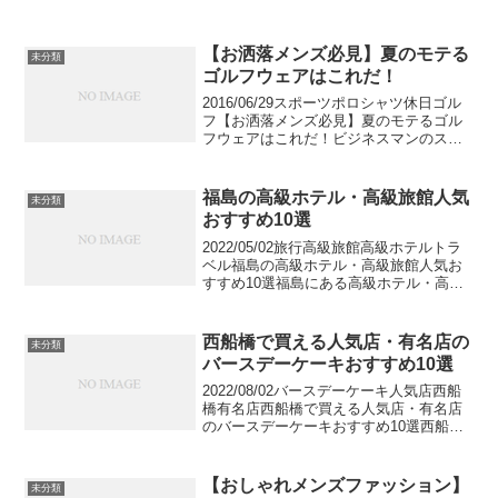
【お洒落メンズ必見】夏のモテる
未分類
ゴルフウェアはこれだ！
2016/06/29スポーツポロシャツ休日ゴル
フ【お洒落メンズ必見】夏のモテるゴル
フウェアはこれだ！ビジネスマンのスポ
ーツといえばゴルフです。付き合いのゴ
ルフや、休日に趣味としてゴルフをする
男性は多いですよね。今回は、夏のゴル
福島の高級ホテル・高級旅館人気
未分類
フにぴったりな...
おすすめ10選
2022/05/02旅行高級旅館高級ホテルトラ
ベル福島の高級ホテル・高級旅館人気お
すすめ10選福島にある高級ホテル・高級
旅館人気おすすめをご紹介します。福島
県は手付かずの自然や古くからの史跡、
有形無形の文化財など、訪れたいスポッ
西船橋で買える人気店・有名店の
未分類
トが県内各地...
バースデーケーキおすすめ10選
2022/08/02バースデーケーキ人気店西船
橋有名店西船橋で買える人気店・有名店
のバースデーケーキおすすめ10選西船橋
で買える人気店や有名店のバースデーケ
ーキのおすすめをご紹介します。大切な
人のお誕生日をお祝いする場に欠かすこ
【おしゃれメンズファッション】
未分類
とができない...