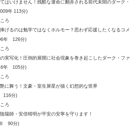
てはいけません！残酷な運命に翻弄される前代未聞のダーク・
09年 113分)
ころ
捧げるのは勉学ではなくホルモー？思わず応援したくなるコメ
06年 126分)
ころ
の実写化！圧倒的展開に社会現象を巻き起こしたダーク・ファ
16年 105分)
ころ
艶に舞う！文豪・室生犀星が描く幻想的な世界
 116分)
ころ
陰陽師・安倍晴明が平安の安寧を守ります！
9年 90分)