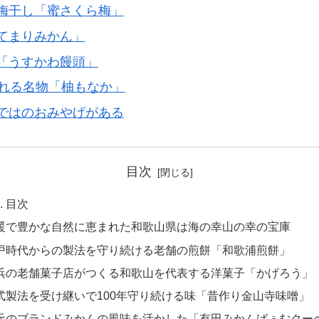
梅干し「蜜さくら梅」
てまりみかん」
「うすかわ饅頭」
される名物「柚もなか」
ではのおみやげがある
目次
目次
暖で豊かな自然に恵まれた和歌山県は海の幸山の幸の宝庫
戸時代からの製法を守り続ける老舗の煎餅「和歌浦煎餅」
浜の老舗菓子店がつくる和歌山を代表する洋菓子「かげろう」
式製法を受け継いで100年守り続ける味「昔作り金山寺味噌」
元のブランドみかんの風味を活かした「有田みかんばぅむクー