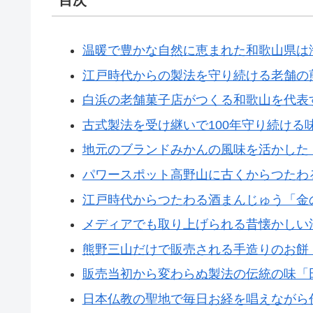
温暖で豊かな自然に恵まれた和歌山県は
江戸時代からの製法を守り続ける老舗の
白浜の老舗菓子店がつくる和歌山を代表
古式製法を受け継いで100年守り続ける
地元のブランドみかんの風味を活かした
パワースポット高野山に古くからつたわ
江戸時代からつたわる酒まんじゅう「金
メディアでも取り上げられる昔懐かしい
熊野三山だけで販売される手造りのお餅
販売当初から変わらぬ製法の伝統の味「
日本仏教の聖地で毎日お経を唱えながら