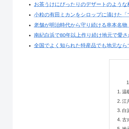
お茶うけにぴったりのデザートのような
小粒の有田ミカンをシロップに漬けた「
老舗が明治時代から守り続ける串本名物
南紀白浜で80年以上作り続け地元で愛
全国でよく知られた特産品でも地元なら
温
江
白
古
地