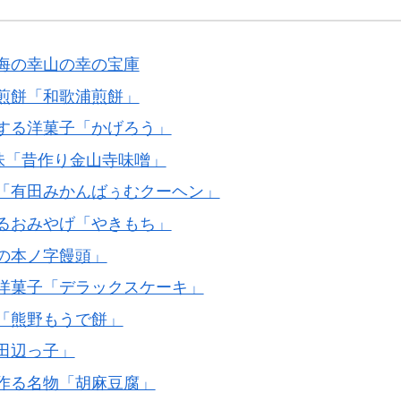
海の幸山の幸の宝庫
煎餅「和歌浦煎餅」
する洋菓子「かげろう」
味「昔作り金山寺味噌」
「有田みかんばぅむクーヘン」
るおみやげ「やきもち」
の本ノ字饅頭」
洋菓子「デラックスケーキ」
「熊野もうで餅」
田辺っ子」
作る名物「胡麻豆腐」