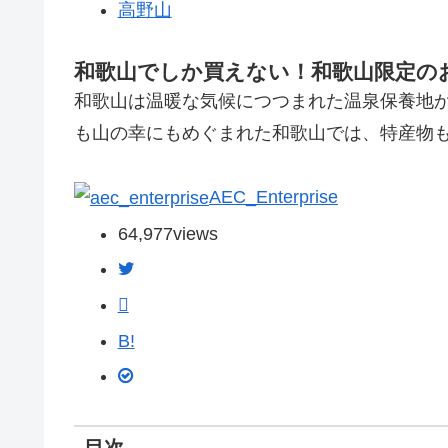
高野山
和歌山でしか買えない！和歌山限定のお
和歌山は温暖な気候につつまれた温泉保養地
も山の幸にもめぐまれた和歌山では、特産物
AEC_Enterprise
64,977
views
B!
目次