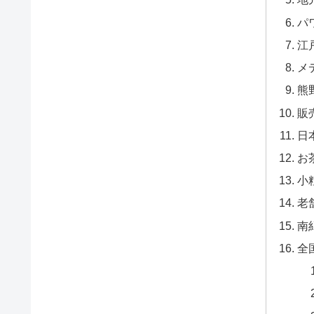
パ
江
メ
熊
販
日
お
小
老
南
全