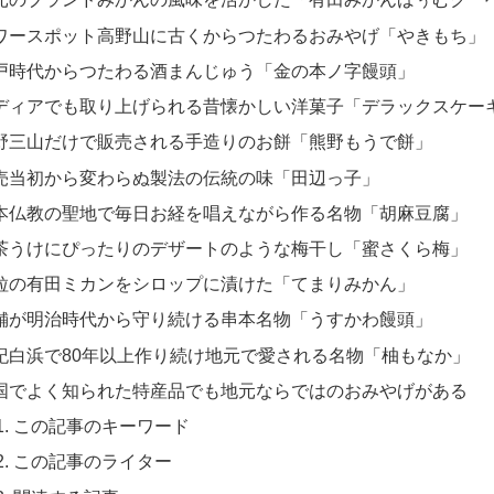
ワースポット高野山に古くからつたわるおみやげ「やきもち」
戸時代からつたわる酒まんじゅう「金の本ノ字饅頭」
ディアでも取り上げられる昔懐かしい洋菓子「デラックスケー
野三山だけで販売される手造りのお餅「熊野もうで餅」
売当初から変わらぬ製法の伝統の味「田辺っ子」
本仏教の聖地で毎日お経を唱えながら作る名物「胡麻豆腐」
茶うけにぴったりのデザートのような梅干し「蜜さくら梅」
粒の有田ミカンをシロップに漬けた「てまりみかん」
舗が明治時代から守り続ける串本名物「うすかわ饅頭」
紀白浜で80年以上作り続け地元で愛される名物「柚もなか」
国でよく知られた特産品でも地元ならではのおみやげがある
この記事のキーワード
この記事のライター