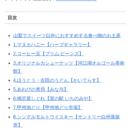
目次
山梨でスイーツ以外におすすめする食べ物のお土産
1.マヌカハニー【ハーブギャラリー】
2.コーヒー豆【プリム ビーンズ】
3.オリジナルカシューナッツ【河口湖オルゴール美術
館】
4.ほうとう・吉田のうどん【かいてらす】
5.あわびの煮貝【みな与】
6.鳴沢菜しぐれ【里の駅 いちのみや】
7.甲州地どり【甲州地どり市場】
8.シングルモルトウイスキー【サントリー白州蒸留
所】