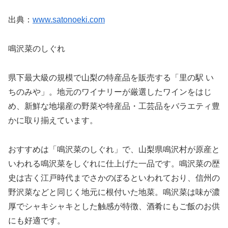
出典：
www.satonoeki.com
鳴沢菜のしぐれ
県下最大級の規模で山梨の特産品を販売する「里の駅 い
ちのみや」。地元のワイナリーが厳選したワインをはじ
め、新鮮な地場産の野菜や特産品・工芸品をバラエティ豊
かに取り揃えています。
おすすめは「鳴沢菜のしぐれ」で、山梨県鳴沢村が原産と
いわれる鳴沢菜をしぐれに仕上げた一品です。鳴沢菜の歴
史は古く江戸時代までさかのぼるといわれており、信州の
野沢菜などと同じく地元に根付いた地菜。鳴沢菜は味が濃
厚でシャキシャキとした触感が特徴、酒肴にもご飯のお供
にも好適です。