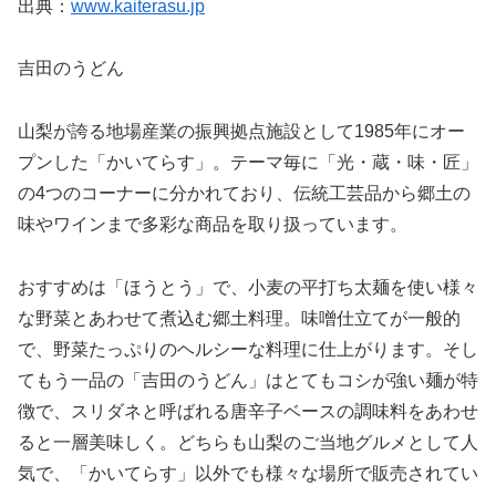
出典：
www.kaiterasu.jp
吉田のうどん
山梨が誇る地場産業の振興拠点施設として1985年にオー
プンした「かいてらす」。テーマ毎に「光・蔵・味・匠」
の4つのコーナーに分かれており、伝統工芸品から郷土の
味やワインまで多彩な商品を取り扱っています。
おすすめは「ほうとう」で、小麦の平打ち太麺を使い様々
な野菜とあわせて煮込む郷土料理。味噌仕立てが一般的
で、野菜たっぷりのヘルシーな料理に仕上がります。そし
てもう一品の「吉田のうどん」はとてもコシが強い麺が特
徴で、スリダネと呼ばれる唐辛子ベースの調味料をあわせ
ると一層美味しく。どちらも山梨のご当地グルメとして人
気で、「かいてらす」以外でも様々な場所で販売されてい