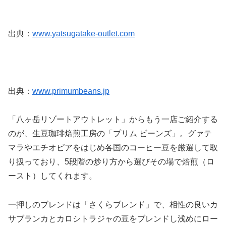
出典：
www.yatsugatake-outlet.com
出典：
www.primumbeans.jp
「八ヶ岳リゾートアウトレット」からもう一店ご紹介する
のが、生豆珈琲焙煎工房の「プリム ビーンズ」。グァテ
マラやエチオピアをはじめ各国のコーヒー豆を厳選して取
り扱っており、5段階の炒り方から選びその場で焙煎（ロ
ースト）してくれます。
一押しのブレンドは「さくらブレンド」で、相性の良いカ
サブランカとカロシトラジャの豆をブレンドし浅めにロー