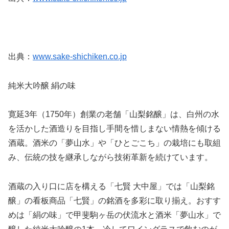
出典：
www.sake-shichiken.co.jp
純米大吟醸 絹の味
寛延3年（1750年）創業の老舗「山梨銘醸」は、白州の水
を活かした酒造りを目指し手間を惜しまない情熱を傾ける
酒蔵。酒米の「夢山水」や「ひとごこち」の栽培にも取組
み、伝統の技を継承しながら技術革新を続けています。
酒蔵の入り口に店を構える「七賢 大中屋」では「山梨銘
醸」の看板商品「七賢」の銘酒を多彩に取り揃え。おすす
めは「絹の味」で甲斐駒ヶ岳の伏流水と酒米「夢山水」で