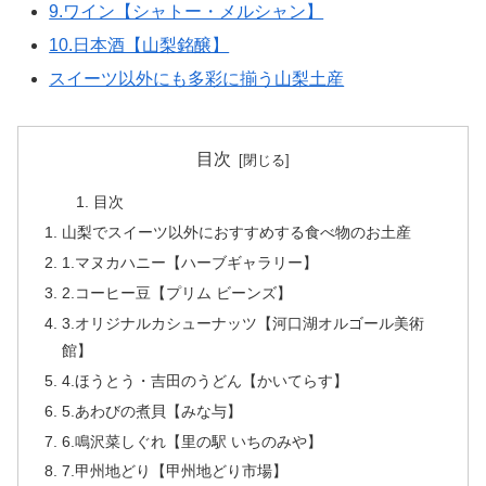
9.ワイン【シャトー・メルシャン】
10.日本酒【山梨銘醸】
スイーツ以外にも多彩に揃う山梨土産
目次
目次
山梨でスイーツ以外におすすめする食べ物のお土産
1.マヌカハニー【ハーブギャラリー】
2.コーヒー豆【プリム ビーンズ】
3.オリジナルカシューナッツ【河口湖オルゴール美術
館】
4.ほうとう・吉田のうどん【かいてらす】
5.あわびの煮貝【みな与】
6.鳴沢菜しぐれ【里の駅 いちのみや】
7.甲州地どり【甲州地どり市場】