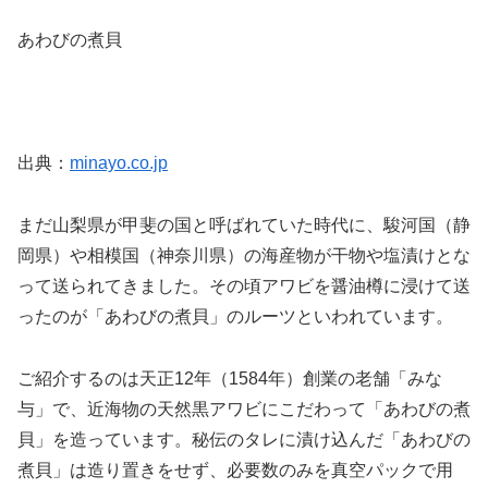
あわびの煮貝
出典：
minayo.co.jp
まだ山梨県が甲斐の国と呼ばれていた時代に、駿河国（静
岡県）や相模国（神奈川県）の海産物が干物や塩漬けとな
って送られてきました。その頃アワビを醤油樽に浸けて送
ったのが「あわびの煮貝」のルーツといわれています。
ご紹介するのは天正12年（1584年）創業の老舗「みな
与」で、近海物の天然黒アワビにこだわって「あわびの煮
貝」を造っています。秘伝のタレに漬け込んだ「あわびの
煮貝」は造り置きをせず、必要数のみを真空パックで用