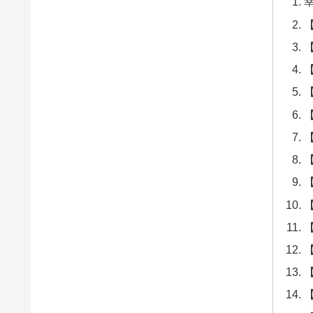
【
【
【
【
【
【
【
【
【
【
【
【