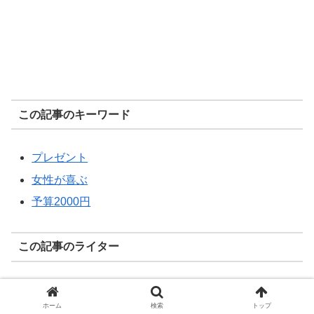
この記事のキーワード
プレゼント
女性が喜ぶ
予算2000円
この記事のライター
ホーム
検索
トップ
kanae_uv6