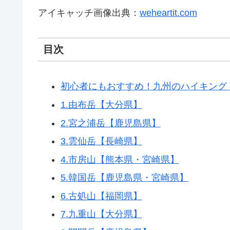
アイキャッチ画像出典：
weheartit.com
目次
初心者にもおすすめ！九州のハイキング
1.由布岳【大分県】
2.宮之浦岳【鹿児島県】
3.雲仙岳【長崎県】
4.市房山【熊本県・宮崎県】
5.韓国岳【鹿児島県・宮崎県】
6.古処山【福岡県】
7.九重山【大分県】