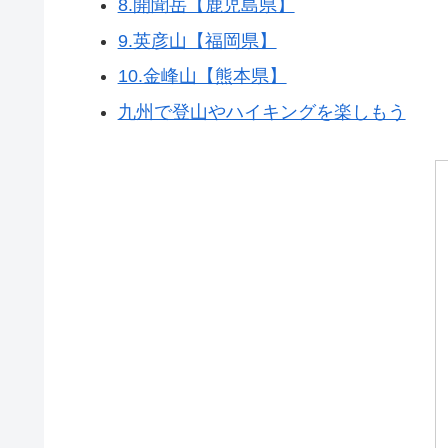
8.開聞岳【鹿児島県】
9.英彦山【福岡県】
10.金峰山【熊本県】
九州で登山やハイキングを楽しもう