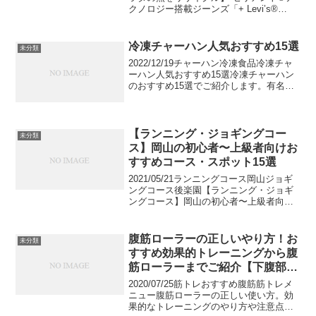
クノロジー搭載ジーンズ「+ Levi’s®
Energy」人間工学に基づき動きやすさを
追求したLevi’s® Engineered Jeans™から
新たに立...
冷凍チャーハン人気おすすめ15選
未分類
2022/12/19チャーハン冷凍食品冷凍チャ
ーハン人気おすすめ15選冷凍チャーハン
のおすすめ15選でご紹介します。有名中
華店から大手メーカー、スーパーなどの
プライベートブランドなどが鎬を削る冷
凍チャーハンのクオリティは、今やお店
レベル。こ...
【ランニング・ジョギングコー
未分類
ス】岡山の初心者〜上級者向けお
すすめコース・スポット15選
2021/05/21ランニングコース岡山ジョギ
ングコース後楽園【ランニング・ジョギ
ングコース】岡山の初心者〜上級者向け
おすすめコース・スポット15選“晴れの
国”岡山は、別名・烏城の「岡山城」や日
本三名園に数えられる「後楽園」、倉敷
腹筋ローラーの正しいやり方！お
未分類
の情緒ある...
すすめ効果的トレーニングから腹
筋ローラーまでご紹介【下腹部か
ら背筋、腕にまで効果】
2020/07/25筋トレおすすめ腹筋筋トレメ
ニュー腹筋ローラーの正しい使い方。効
果的なトレーニングのやり方や注意点を