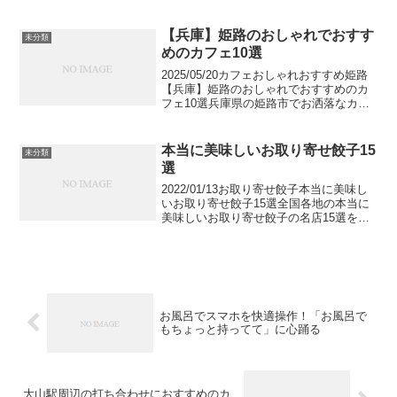
徹底解説腹筋ローラーは絶大な効果のあ
るトレーニング器具。正しい使い方・や
り方でトレーニングを行うことで最速で
【兵庫】姫路のおしゃれでおすす
未分類
腹筋を割ること...
めのカフェ10選
2025/05/20カフェおしゃれおすすめ姫路
【兵庫】姫路のおしゃれでおすすめのカ
フェ10選兵庫県の姫路市でお洒落なカフ
ェをピックアップしました。姫路市は国
宝の姫路城をはじめ多くの名所・旧跡を
擁する観光人気の高い都市で、市内には
本当に美味しいお取り寄せ餃子15
未分類
モダンな和カ...
選
2022/01/13お取り寄せ餃子本当に美味し
いお取り寄せ餃子15選全国各地の本当に
美味しいお取り寄せ餃子の名店15選をご
紹介します。ミシュランガイド掲載店か
ら食べログにて高評価を得ている店、リ
ピート率90%超えの有名餃子など餃子好
きにぜひ...
お風呂でスマホを快適操作！「お風呂で
もちょっと持ってて」に心踊る
大山駅周辺の打ち合わせにおすすめのカ