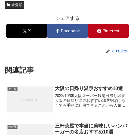
未分類
シェアする
X
Facebook
Pinterest
k_tsujito
関連記事
大阪の日帰り温泉おすすめ10選
未分類
2022/10/09大阪スーパー銭湯日帰り温泉
大阪の日帰り温泉おすすめ10選宿泊しな
くても手軽に利用できることから人気の
日帰り温泉。多彩な風呂はもちろんサウ
ナや岩盤浴をはじめリラクゼーションな
どが揃ったスポットもあり、グルメを楽
しめることも...
三軒茶屋で本当に美味しいハンバ
未分類
ーガーの名店おすすめ10選