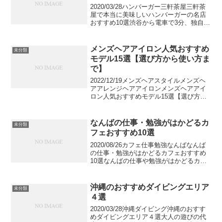
2020/03/28ハンバーガー三軒茶屋三軒茶
屋で本当に美味しいハンバーガーの名店
おすすめ10選渋谷から電車で3分、独自の
ポップカルチャーの中心地である三軒茶
屋。今回は最近三軒茶屋で急増している
ハンバーガー屋さんの中から三軒茶屋在
メンズヘアアイロン人気おすすめ
未分類
住の筆者の...
モデル15選【選び方から使い方ま
で】
2022/12/19メンズヘアスタイルメンズヘ
アアレンジヘアアイロンメンズヘアアイ
ロン人気おすすめモデル15選【選び方か
ら使い方まで】メンズもヘアアイロンを
使ってスタイリングを行うことが一般的
になってきています。ヘアアイロンを使
なんばの仕事・勉強がはかどるカ
未分類
用することで...
フェおすすめ10選
2020/08/26カフェ仕事勉強なんばなんば
の仕事・勉強がはかどるカフェおすすめ
10選なんばの仕事や勉強がはかどるカフ
ェをご紹介します。家で居るとどうして
も集中できないときや、出先でもぎりぎ
りまで勉強や仕事をしたいとき、集中で
沖縄のおすすめダイビングエリア
未分類
きるカフェを...
４選
2020/03/28沖縄ダイビング沖縄のおすす
めダイビングエリア４選大人の遊びの代