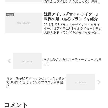
表であるダイビングを楽しめる、沖縄の
おすすめダイビングエリアを紹介しま
す。VOKKA 編集部3,435viewsB!目次慶
良間（ケラマ）エリア久米・渡名喜・
注目アイテム｢オイルライター｣
未分類
粟...
世界の魅力あるブランドを紹介
2016/11/25ブランドデザインオイルライ
ター注目アイテム｢オイルライター｣ 世界
の魅力あるブランドを紹介オイルを足す
ことで使い続ける事ができる｢オイルライ
ター｣。使いこむ事の楽しさと、そのデザ
インの豊富さからコレクターも多いアイ
テムで...
永遠に愛されるスポーティーシューズ5モ
デル
腕立て伏せ50回チャレンジ！1ヶ月で腕立
て50回できるようになるプログラムを紹
介
コメント