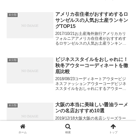
の街としても知られていますが、全国的
には「越前ガニ」や「越前和紙」など高
級な特産品がよく知られて居ます。古く
アメリカ在住者がおすすめするロ
未分類
からの独自の...
サンゼルスの人気お土産ランキン
グTOP15
2017/10/21お土産海外旅行アメリカカリ
フォルニアアメリカ在住者がおすすめす
るロサンゼルスの人気お土産ランキング
TOP15カリフォルニア州ロサンゼルス
は、全米でニューヨークに次ぐ人工を誇
る大都市です。サンタモニカ、ビバリー
ビジネススタイルをおしゃれに！
未分類
ヒルズ、ハリ...
秋冬アウターコーディネートを徹
底比較
2018/08/23コーディネートアウタービジ
ネスファッションアウターコーデビジネ
ススタイルをおしゃれにするアウターコ
ーディネートおすすめ15選秋冬のコーデ
ィネートはアウターが主役になることが
多いので、おしゃれなものをチョイスし
大阪の本当に美味しい醤油ラーメ
未分類
たいですよね...
ンの名店おすすめ10選
2019/12/18大阪大阪の名店シリーズラー
メン醤油ラーメン大阪の本当に美味しい
醤油ラーメンの名店おすすめ10選大阪の
本当に美味しい醤油ラーメンの名店をご
ホーム
検索
トップ