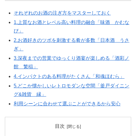
それぞれのお酒の注ぎ方をマスターしておく
1.上質なお酒とレベル高い料理の融合「味酒 かむな
び」
2.お酒好きのツボを刺激する肴が多数「日本酒 うさ
ぎ」
3.深夜までの営業でゆっくり酒宴が楽しめる「酒彩ノ
館 繁稲」
4.インパクトのある料理がたくさん「和魂ほむら」
5.どこか懐かしいレトロモダンな空間「釜戸ダイニン
グ&雑貨 縁」
利用シーンに合わせて選ぶことができるから安心
目次