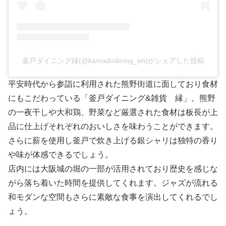
釜戸ダイニング縁(@kamadodining_en)がシェアした投稿
平安時代から参詣に利用された熊野街道に面しており食材
にもこだわっている「釜戸ダイニング&雑貨 縁」。熊野
の一夜干しや大和鶏、野菜など厳選された食材は板長が上
品に仕上げそれぞれのおいしさを味わうことができます。
さらに薪を使用し釜戸で炊き上げる銀シャリは独特の香り
や味が体感できるでしょう。
店内には大阪城の堀の一部が活用されており歴史を感じな
がら落ち着いた時間を提供してくれます。ジャズが流れる
和モダンな空間もさらに素敵な食事を演出してくれるでし
ょう。